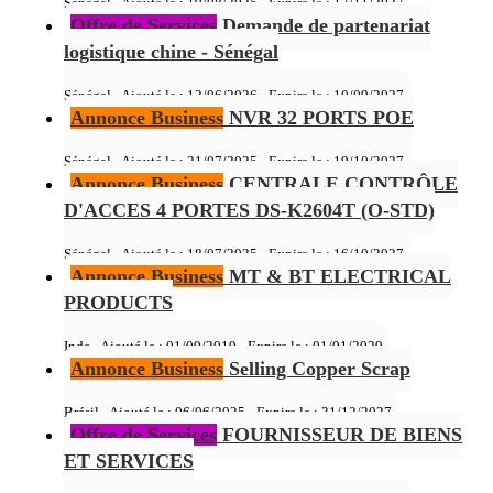
Sénégal - Ajouté le : 19/08/2025 - Expire le :
17/11/2027
Offre de Services
Demande de partenariat
logistique chine - Sénégal
Sénégal - Ajouté le : 12/06/2026 - Expire le :
10/09/2027
Annonce Business
NVR 32 PORTS POE
Sénégal - Ajouté le : 21/07/2025 - Expire le :
19/10/2027
Annonce Business
CENTRALE CONTRÔLE
D'ACCES 4 PORTES DS-K2604T (O-STD)
Sénégal - Ajouté le : 18/07/2025 - Expire le :
16/10/2027
Annonce Business
MT & BT ELECTRICAL
PRODUCTS
Inde - Ajouté le : 01/09/2019 - Expire le :
01/01/2029
Annonce Business
Selling Copper Scrap
Brésil - Ajouté le : 06/06/2025 - Expire le :
31/12/2027
Offre de Services
FOURNISSEUR DE BIENS
ET SERVICES