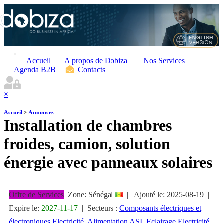
Accueil
A propos de Dobiza
Nos Services
Agenda B2B
Contacts
×
Accueil
>
Annonces
Installation de chambres
froides, camion, solution
énergie avec panneaux solaires
Offre de Services
Zone: Sénégal
|
Ajouté le:
2025-08-19
|
Expire le:
2027-11-17
|
Secteurs :
Composants électriques et
électroniques
Electricité, Alimentation ASI, Eclairage
Electricité,