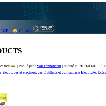
 B2B
Contacts
DUCTS
: Inde
|
Publié par :
Voir l'annonceur
|
Ajouté le:
2019-09-01
| Exp
électriques et électroniques
Outillage et quincaillerie
Electricité, Ecla