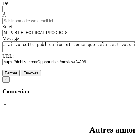
De
Á
Sujet
Message
URL:
Fermer
Envoyez
×
Connexion
...
Autres annon