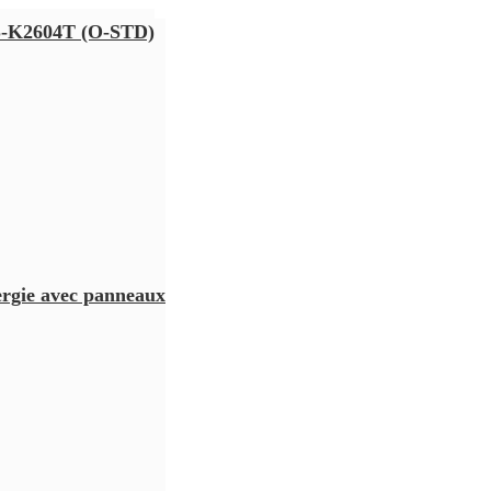
K2604T (O-STD)
nergie avec panneaux