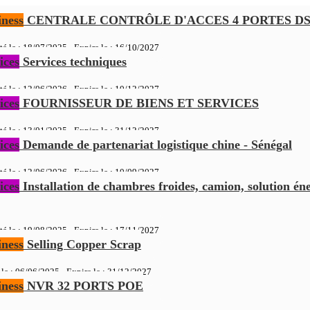
ness
CENTRALE CONTRÔLE D'ACCES 4 PORTES DS-
té le : 18/07/2025 - Expire le :
16/10/2027
ices
Services techniques
té le : 12/06/2026 - Expire le :
10/12/2027
ices
FOURNISSEUR DE BIENS ET SERVICES
té le : 13/01/2025 - Expire le :
31/12/2027
ices
Demande de partenariat logistique chine - Sénégal
té le : 12/06/2026 - Expire le :
10/09/2027
ices
Installation de chambres froides, camion, solution é
té le : 19/08/2025 - Expire le :
17/11/2027
ness
Selling Copper Scrap
 le : 06/06/2025 - Expire le :
31/12/2027
ness
NVR 32 PORTS POE