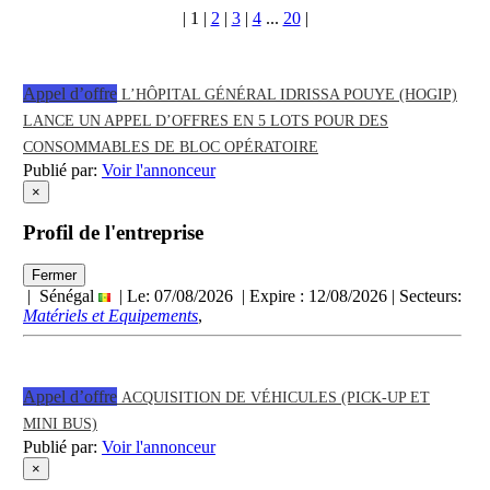
|
1
|
2
|
3
|
4
...
20
|
Appel d’offre
L’HÔPITAL GÉNÉRAL IDRISSA POUYE (HOGIP)
LANCE UN APPEL D’OFFRES EN 5 LOTS POUR DES
CONSOMMABLES DE BLOC OPÉRATOIRE
Publié par:
Voir l'annonceur
×
Profil de l'entreprise
Fermer
| Sénégal
| Le: 07/08/2026 | Expire :
12/08/2026
| Secteurs:
Matériels et Equipements
,
Appel d’offre
ACQUISITION DE VÉHICULES (PICK-UP ET
MINI BUS)
Publié par:
Voir l'annonceur
×