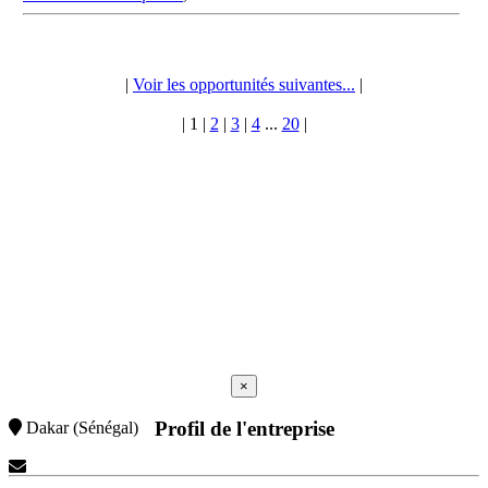
|
Voir les opportunités suivantes...
|
|
1
|
2
|
3
|
4
...
20
|
×
Profil de l'entreprise
Dakar (Sénégal)
Contactez-Nous