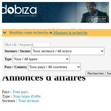
Accueil
A propos de Dobiza
Nos Services
Modifiez votre recherche
Masquez la recherche
Agenda B2B
Contacts
×
1
Secteurs / Sectors
Type
Pays / Country
Accueil
>
Annonces
Annonces d'affaires
Pays :
Tous pays
Type :
Tous types d'offre
Secteurs :
Tous secteurs