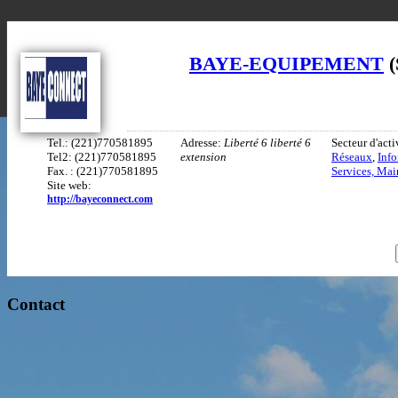
BAYE-EQUIPEMENT
(
Tel.: (221)770581895
Adresse:
Liberté 6 liberté 6
Secteur d'acti
Tel2: (221)770581895
extension
Réseaux
,
Info
Fax. : (221)770581895
Services, Ma
Site web:
http://bayeconnect.com
Contact