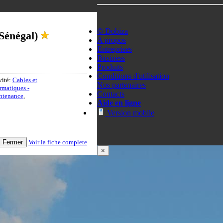
© Dobiza
Sénégal)
A propos
Entreprises
Business
Produits
Conditions d'utilisation
vité:
Cables et
Nos partenaires
rmatiques -
Contacts
intenance
,
Aide en ligne
Version mobile
Fermer
Voir la fiche complete
×