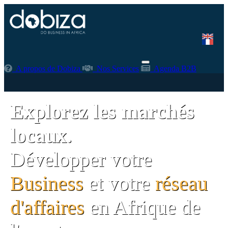
A propos de Dobiza
Nos Services
Agenda B2B
Explorez les marchés
locaux.
Développer votre
Business
et votre
réseau
d'affaires
en Afrique de