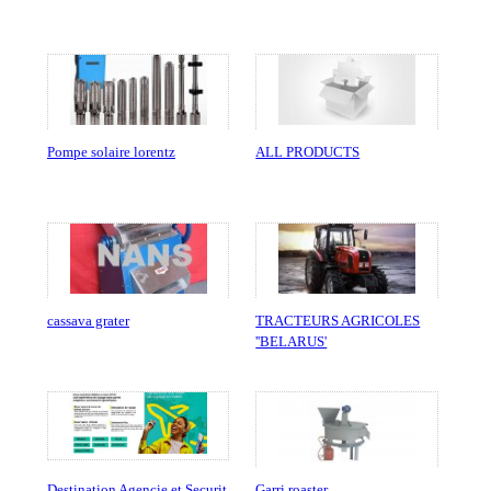
Pompe solaire lorentz
ALL PRODUCTS
cassava grater
TRACTEURS AGRICOLES
''BELARUS'
Destination Agencie et Securit
Garri roaster