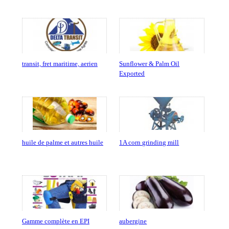
transit, fret maritime, aerien
Sunflower & Palm Oil
Exported
huile de palme et autres huile
1A corn grinding mill
Gamme complète en EPI
aubergine