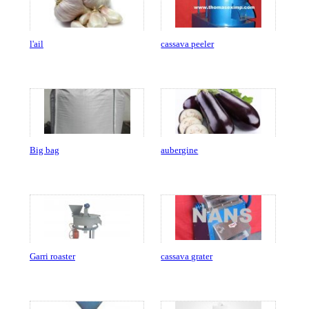
l'ail
cassava peeler
Big bag
aubergine
Garri roaster
cassava grater