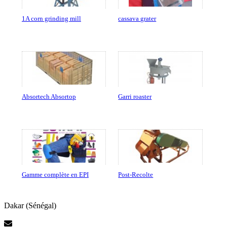
1A corn grinding mill
cassava grater
Absortech Absortop
Garri roaster
Gamme complète en EPI
Post-Recolte
Dakar (Sénégal)
Contactez-Nous