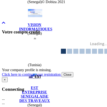
© Dobiza 2021
(Senegal)
VISION
INFORMATIQUES
Votre compte crédit
(Senegal)
GROUPE
LOUKIL
(Tunisia)
Your company profile is missing.
Click here to continue your registration
Close
×
EST
Connecting
ENTREPRISE
SENEGALAISE
...
DES TRAVEAUX
...
(Senegal)