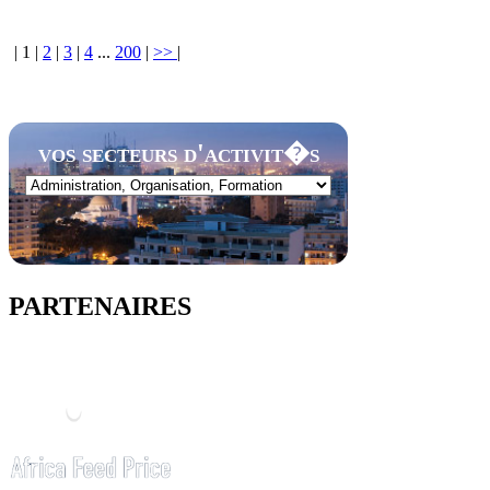
|
1
|
2
|
3
|
4
...
200
|
>>
|
vos secteurs d'activit�s
PARTENAIRES