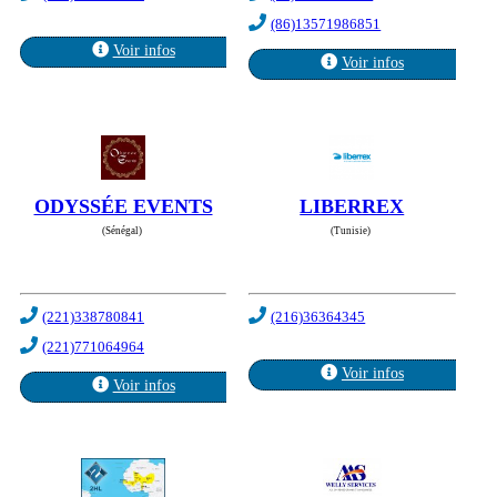
(86)13571986851
Voir infos
Voir infos
ODYSSÉE EVENTS
LIBERREX
(Sénégal)
(Tunisie)
(221)338780841
(216)36364345
(221)771064964
Voir infos
Voir infos