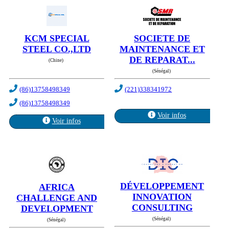
KCM SPECIAL
SOCIETE DE
STEEL CO.,LTD
MAINTENANCE ET
DE REPARAT...
(Chine)
(Sénégal)
(86)13758498349
(221)338341972
(86)13758498349
Voir infos
Voir infos
DÉVELOPPEMENT
AFRICA
INNOVATION
CHALLENGE AND
CONSULTING
DEVELOPMENT
(Sénégal)
(Sénégal)