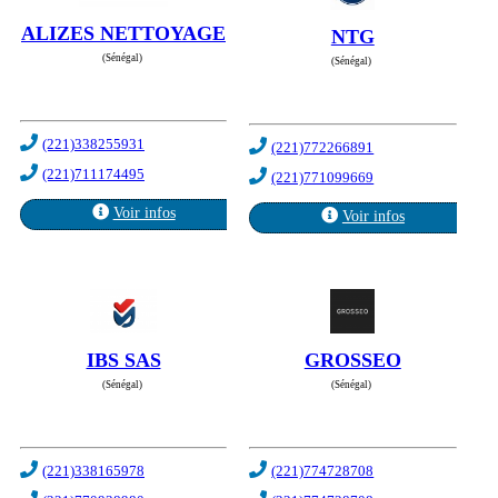
ALIZES NETTOYAGE
NTG
(Sénégal)
(Sénégal)
(221)338255931
(221)772266891
(221)711174495
(221)771099669
Voir infos
Voir infos
IBS SAS
GROSSEO
(Sénégal)
(Sénégal)
(221)338165978
(221)774728708