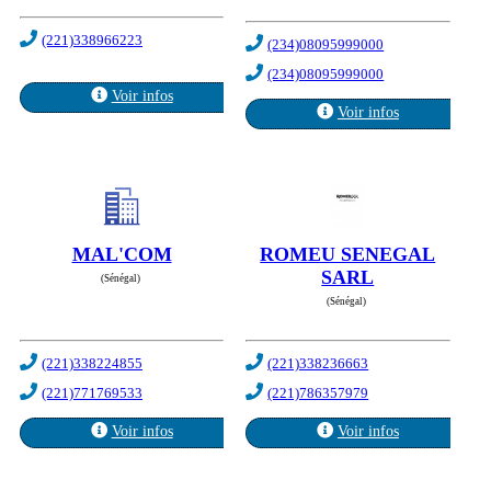
(221)338966223
(234)08095999000
(234)08095999000
Voir infos
Voir infos
MAL'COM
ROMEU SENEGAL
SARL
(Sénégal)
(Sénégal)
(221)338224855
(221)338236663
(221)771769533
(221)786357979
Voir infos
Voir infos