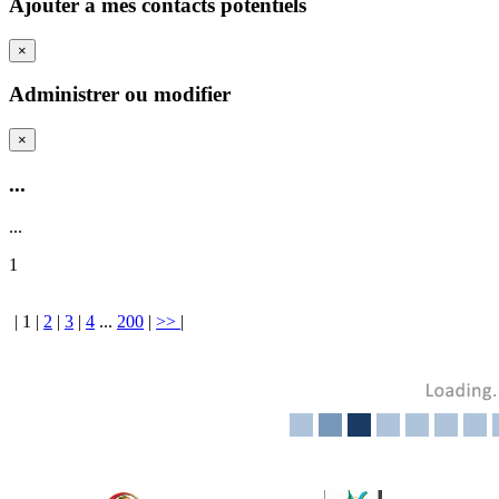
Ajouter a mes contacts potentiels
×
Administrer ou modifier
×
...
...
1
|
1
|
2
|
3
|
4
...
200
|
>>
|