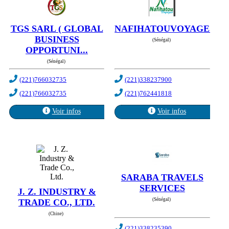
TGS SARL ( GLOBAL
NAFIHATOUVOYAGES
BUSINESS
(Sénégal)
OPPORTUNI...
(Sénégal)
(221)766032735
(221)338237900
(221)766032735
(221)762441818
Voir infos
Voir infos
SARABA TRAVELS
SERVICES
J. Z. INDUSTRY &
(Sénégal)
TRADE CO., LTD.
(Chine)
(221)338235390