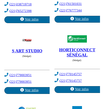
(221)761501031
(221)338719718
(221)776777344
(221)765272398
Voir infos
Voir infos
HORTICONNECT
S ART STUDIO
SÉNÉGAL
(Sénégal)
(Sénégal)
(221)770145757
(221)779003951
(221)770145757
(221)779003951
Voir infos
Voir infos