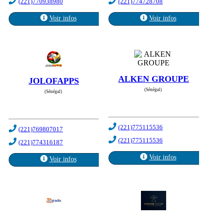
(221)770938980
(221)774728708
Voir infos
Voir infos
ALKEN GROUPE
JOLOFAPPS
(Sénégal)
(Sénégal)
(221)775115536
(221)769807017
(221)775115536
(221)774316187
Voir infos
Voir infos