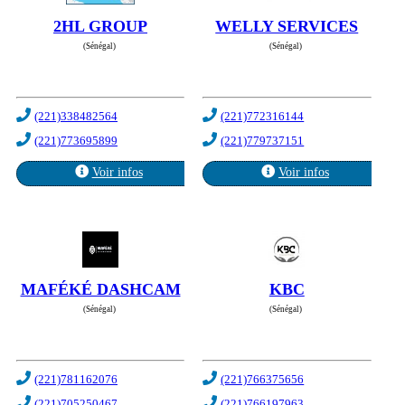
2HL GROUP
WELLY SERVICES
(Sénégal)
(Sénégal)
(221)338482564
(221)772316144
(221)773695899
(221)779737151
Voir infos
Voir infos
MAFÉKÉ DASHCAM
KBC
(Sénégal)
(Sénégal)
(221)781162076
(221)766375656
(221)705250467
(221)766197963