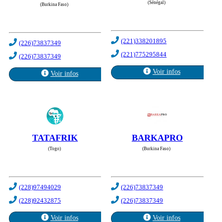
(Sénégal)
(Burkina Faso)
(221)338201895
(226)73837349
(221)775295844
(226)73837349
Voir infos
Voir infos
TATAFRIK
BARKAPRO
(Togo)
(Burkina Faso)
(228)97494029
(226)73837349
(228)92432875
(226)73837349
Voir infos
Voir infos