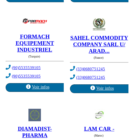
FORMACH
SAHEL COMMODITY
EQUIPEMENT
COMPANY SARL U/
INDUSTRIEL
ARAD...
(Turquie)
(France)
(90)5535539105
(33)0680751245
(90)5535539105
(33)0680751245
Voir infos
Voir infos
DIAMADIST-
LAM CAR -
PHARMA
(Maroc)