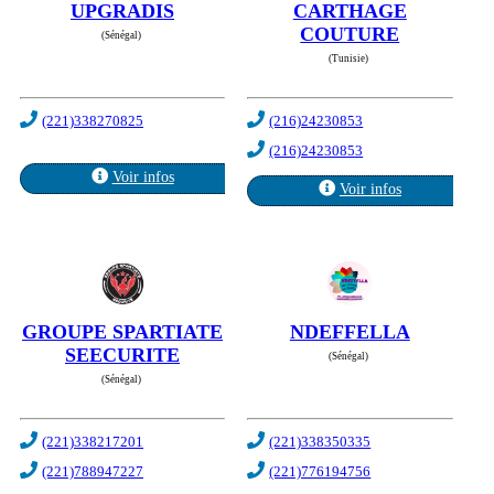
UPGRADIS
CARTHAGE
COUTURE
(Sénégal)
(Tunisie)
(221)338270825
(216)24230853
(216)24230853
Voir infos
Voir infos
GROUPE SPARTIATE
NDEFFELLA
SEECURITE
(Sénégal)
(Sénégal)
(221)338217201
(221)338350335
(221)788947227
(221)776194756