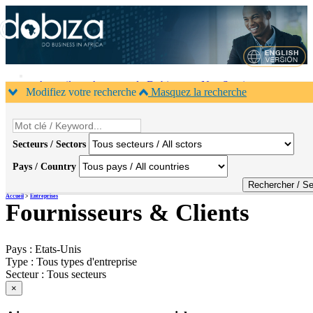
Accueil
A propos de Dobiza
Nos Services
Modifiez votre recherche
Masquez la recherche
Agenda B2B
Contacts
×
Secteurs / Sectors
Pays / Country
Accueil
>
Entreprises
Fournisseurs & Clients
Pays :
Etats-Unis
Type :
Tous types d'entreprise
Secteur :
Tous secteurs
×