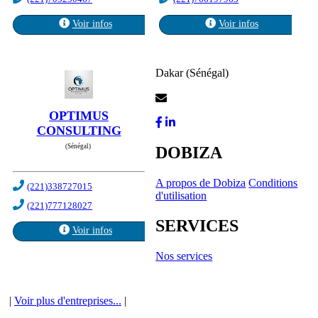
Voir infos
Voir infos
Dakar (Sénégal)
Contactez-Nous
OPTIMUS
CONSULTING
(Sénégal)
DOBIZA
A propos de Dobiza
Conditions
(221)338727015
d'utilisation
(221)777128027
SERVICES
Voir infos
Nos services
|
Voir plus d'entreprises...
|