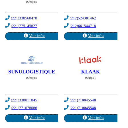
(Sénégal)
(221)338568478
(212)524381462
(221)775145827
(212)661544718
Voir infos
Voir infos
SUNULOGISTIQUE
KLAAK
(Sénégal)
(Sénégal)
(221)338011845
(221)710045548
(221)771078086
(221)710045548
Voir infos
Voir infos