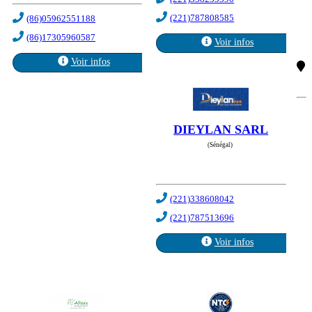
(221)787808585
(86)05962551188
(86)17305960587
Voir infos
Voir infos
DIEYLAN SARL
(Sénégal)
(221)338608042
(221)787513696
Voir infos