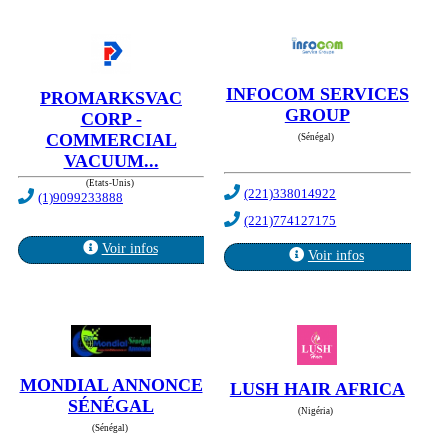
INFOCOM SERVICES
PROMARKSVAC
GROUP
CORP -
COMMERCIAL
(Sénégal)
VACUUM...
(Etats-Unis)
(221)338014922
(1)9099233888
(221)774127175
Voir infos
Voir infos
MONDIAL ANNONCE
LUSH HAIR AFRICA
SÉNÉGAL
(Nigéria)
(Sénégal)