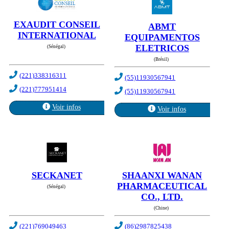
EXAUDIT CONSEIL
ABMT
INTERNATIONAL
EQUIPAMENTOS
ELETRICOS
(Sénégal)
(Brésil)
(221)338316311
(55)11930567941
(221)777951414
(55)11930567941
Voir infos
Voir infos
SECKANET
SHAANXI WANAN
PHARMACEUTICAL
(Sénégal)
CO., LTD.
(Chine)
(221)769049463
(86)2987825438