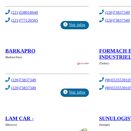
(221)338018640
(226)73837349
(221)777120505
(226)73837349
Voir infos
BARKAPRO
FORMACH 
INDUSTRIE
(Burkina Faso)
(Turkey)
(226)73837349
(90)553553910
(226)73837349
(90)553553910
Voir infos
LAM CAR -
SUNULOGIS
(Morocco)
(Senegal)