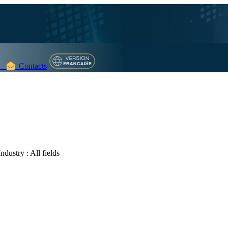
Contacts
dustry :
All fields