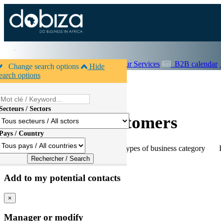
Home
About Dobiza
Our Services
B2B calendar
Change search options
Hide
earch options
Secteurs / Sectors
Accueil
>
Companies
Suppliers & Customers
Pays / Country
Country :
United States
Type :
All types of business category
In
×
Add to my potential contacts
×
Manager or modify