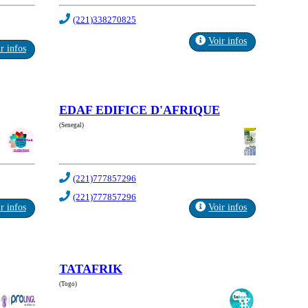
(221)338270825
Voir infos
r infos
EDAF EDIFICE D'AFRIQUE
(Senegal)
(221)777857296
(221)777857296
r infos
Voir infos
TATAFRIK
(Togo)