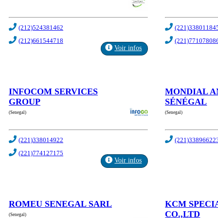
(212)524381462
(221)33801184
(212)661544718
(221)77107808
Voir infos
INFOCOM SERVICES
MONDIAL 
GROUP
SÉNÉGAL
(Senegal)
(Senegal)
(221)338014922
(221)33896622
(221)774127175
Voir infos
ROMEU SENEGAL SARL
KCM SPECI
CO.,LTD
(Senegal)