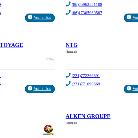
0
(86)05962551188
8
(86)17305960587
Voir infos
Voi
TTOYAGE
NTG
(Senegal)
1
(221)772266891
5
(221)771099669
Voir infos
Voi
ALKEN GROUPE
(Senegal)