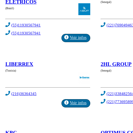
ELETRICOS
(Senegal)
(Brazil)
(55)11930567941
(221)76904946
(55)11930567941
Voir infos
LIBERREX
2HL GROUP
(Tunisia)
(Senegal)
(216)36364345
(221)33848256
(221)77369589
Voir infos
KBC
OPTIMUS C