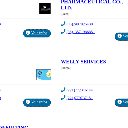
PHARMACEUTICAL CO.,
LTD.
(China)
3
(86)2987825438
(86)13571986851
Voir infos
Voi
WELLY SERVICES
(Senegal)
4
(221)772316144
9
(221)779737151
Voir infos
Voi
ONSULTING