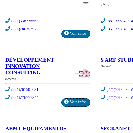
(China)
(221)338236663
(86)137584983
(221)786357979
(86)137584983
Voir infos
DÉVELOPPEMENT
S ART STUD
INNOVATION
(Senegal)
CONSULTING
(Senegal)
(221)761501031
(221)77900395
(221)776777344
(221)77900395
Voir infos
ABMT EQUIPAMENTOS
SECKANET