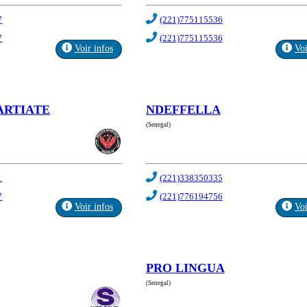
7
(221)775115536
7
(221)775115536
Voir infos
Voi
ARTIATE
NDEFFELLA
(Senegal)
1
(221)338350335
7
(221)776194756
Voir infos
Voi
PRO LINGUA
(Senegal)