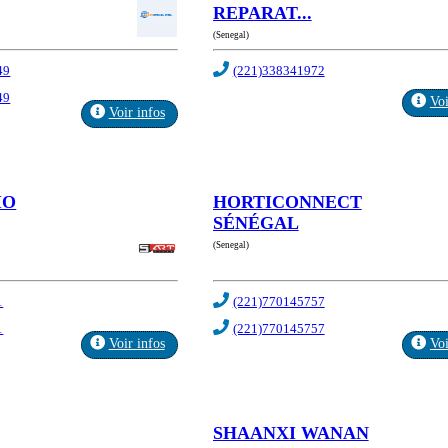
REPARAT...
(Senegal)
49
(221)338341972
49
Voi
Voir infos
IO
HORTICONNECT
SÉNÉGAL
(Senegal)
1
(221)770145757
1
(221)770145757
Voir infos
Voi
SHAANXI WANAN