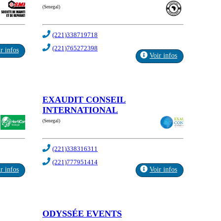
(Senegal)
(221)338719718
(221)765272398
r infos
Voir infos
EXAUDIT CONSEIL
INTERNATIONAL
(Senegal)
(221)338316311
(221)777951414
r infos
Voir infos
ODYSSÉE EVENTS