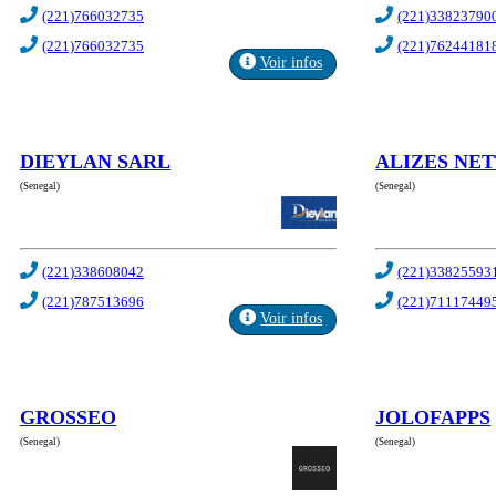
(221)766032735
(221)33823790
(221)766032735
(221)76244181
Voir infos
DIEYLAN SARL
ALIZES NE
(Senegal)
(Senegal)
(221)338608042
(221)33825593
(221)787513696
(221)71117449
Voir infos
GROSSEO
JOLOFAPPS
(Senegal)
(Senegal)