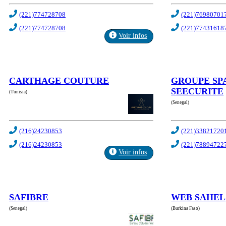
(221)774728708
(221)76980701
(221)774728708
(221)77431618
Voir infos
CARTHAGE COUTURE
GROUPE SP
SEECURITE
(Tunisia)
(Senegal)
(216)24230853
(221)33821720
(216)24230853
(221)78894722
Voir infos
SAFIBRE
WEB SAHEL
(Senegal)
(Burkina Faso)