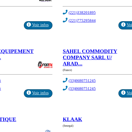
(221)338201895
(221)775295844
Voir infos
Voi
EQUIPEMENT
SAHEL COMMODITY
L
COMPANY SARL U/
ARAD...
(France)
5
(33)0680751245
5
(33)0680751245
Voir infos
Voi
TIQUE
KLAAK
(Senegal)