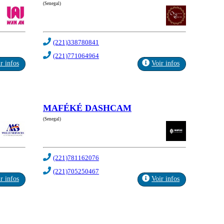
(Senegal)
(221)338780841
(221)771064964
r infos
Voir infos
MAFÉKÉ DASHCAM
(Senegal)
(221)781162076
(221)705250467
r infos
Voir infos