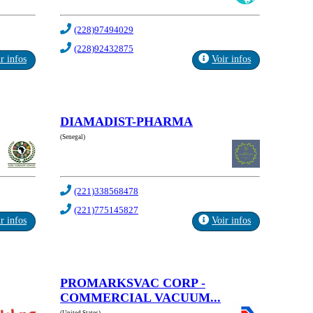
(228)97494029
(228)92432875
r infos
Voir infos
DIAMADIST-PHARMA
(Senegal)
(221)338568478
(221)775145827
r infos
Voir infos
PROMARKSVAC CORP -
COMMERCIAL VACUUM...