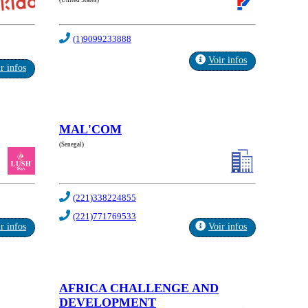
(United States)
(1)9099233888
Voir infos
r infos
MAL'COM
(Senegal)
(221)338224855
(221)771769533
r infos
Voir infos
AFRICA CHALLENGE AND
DEVELOPMENT