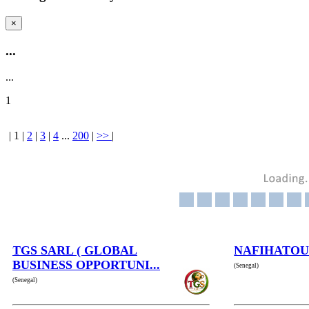
×
...
...
1
|
1
|
2
|
3
|
4
...
200
|
>>
|
TGS SARL ( GLOBAL
NAFIHATO
BUSINESS OPPORTUNI...
(Senegal)
(Senegal)