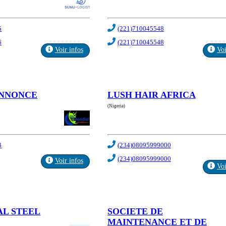
5
(221)710045548
6
(221)710045548
Voir infos
Voi
ANNONCE
LUSH HAIR AFRICA
(Nigeria)
3
(234)08095999000
(234)08095999000
Voir infos
Voi
AL STEEL
SOCIETE DE
MAINTENANCE ET DE