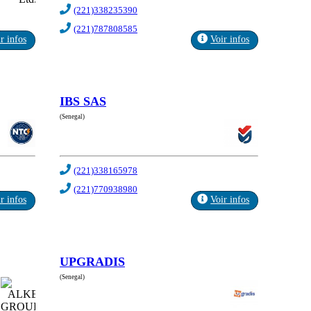
(221)338235390
(221)787808585
r infos
Voir infos
IBS SAS
(Senegal)
(221)338165978
(221)770938980
r infos
Voir infos
UPGRADIS
(Senegal)