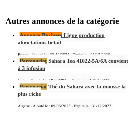
Autres annonces de la catégorie
Annonce Business
Ligne production
alimetations betail
France - Ajouté le : 02/10/2024 - Expire le :
31/12/2026
Partenariat
Sahara Tea 41022-5A/6A convient
à 3 infusion
Chine - Ajouté le : 19/08/2025 - Expire le :
17/11/2027
Partenariat
Thé du Sahara avec la mousse la
plus riche
Algérie - Ajouté le : 09/06/2025 - Expire le :
31/12/2027