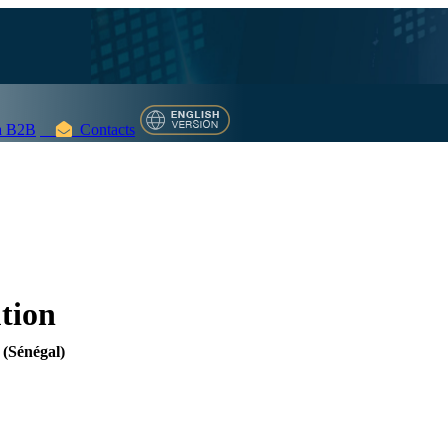
 B2B
Contacts
tion
(Sénégal)