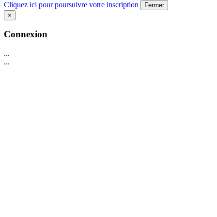
Cliquez ici pour poursuivre votre inscription
Fermer
×
Connexion
...
...