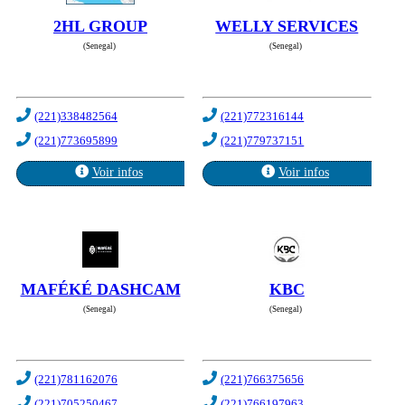
2HL GROUP
WELLY SERVICES
(Senegal)
(Senegal)
(221)338482564
(221)772316144
(221)773695899
(221)779737151
Voir infos
Voir infos
MAFÉKÉ DASHCAM
KBC
(Senegal)
(Senegal)
(221)781162076
(221)766375656
(221)705250467
(221)766197963