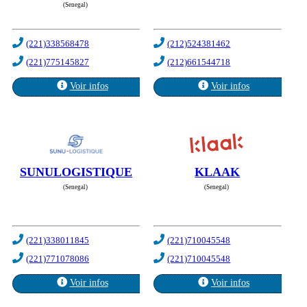
(Senegal)
(221)338568478
(212)524381462
(221)775145827
(212)661544718
Voir infos
Voir infos
SUNULOGISTIQUE
KLAAK
(Senegal)
(Senegal)
(221)338011845
(221)710045548
(221)771078086
(221)710045548
Voir infos
Voir infos