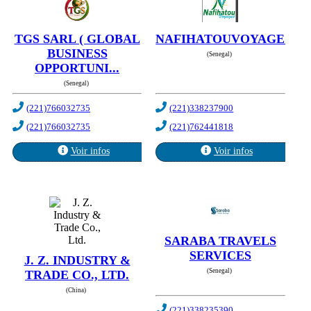
TGS SARL ( GLOBAL
NAFIHATOUVOYAGES
BUSINESS
(Senegal)
OPPORTUNI...
(Senegal)
(221)766032735
(221)338237900
(221)766032735
(221)762441818
Voir infos
Voir infos
SARABA TRAVELS
SERVICES
J. Z. INDUSTRY &
(Senegal)
TRADE CO., LTD.
(China)
(221)338235390