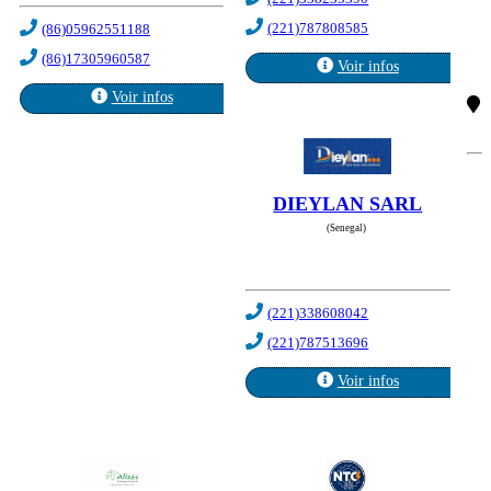
(221)787808585
(86)05962551188
(86)17305960587
Voir infos
Voir infos
DIEYLAN SARL
(Senegal)
(221)338608042
(221)787513696
Voir infos