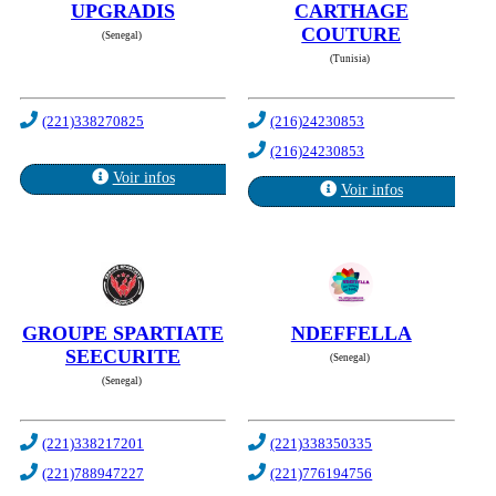
UPGRADIS
CARTHAGE
COUTURE
(Senegal)
(Tunisia)
(221)338270825
(216)24230853
(216)24230853
Voir infos
Voir infos
GROUPE SPARTIATE
NDEFFELLA
SEECURITE
(Senegal)
(Senegal)
(221)338217201
(221)338350335
(221)788947227
(221)776194756