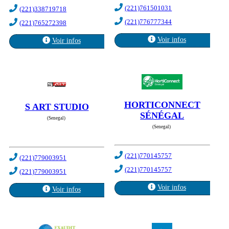
(221)761501031
(221)338719718
(221)776777344
(221)765272398
Voir infos
Voir infos
HORTICONNECT
S ART STUDIO
SÉNÉGAL
(Senegal)
(Senegal)
(221)770145757
(221)779003951
(221)770145757
(221)779003951
Voir infos
Voir infos