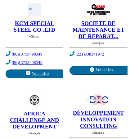
KCM SPECIAL
SOCIETE DE
STEEL CO.,LTD
MAINTENANCE ET
DE REPARAT...
(China)
(Senegal)
(86)13758498349
(221)338341972
(86)13758498349
Voir infos
Voir infos
DÉVELOPPEMENT
AFRICA
INNOVATION
CHALLENGE AND
CONSULTING
DEVELOPMENT
(Senegal)
(Senegal)