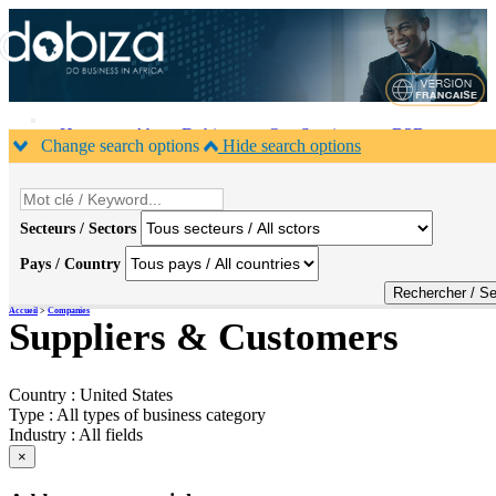
Home
About Dobiza
Our Services
B2B
Change search options
Hide search options
calendar
Contacts
×
Secteurs / Sectors
Pays / Country
Accueil
>
Companies
Suppliers & Customers
Country :
United States
Type :
All types of business category
Industry :
All fields
×