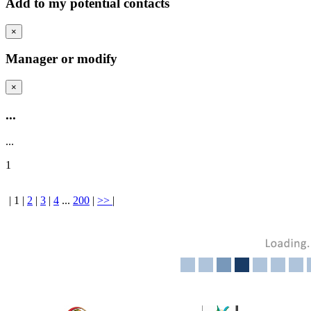
Add to my potential contacts
×
Manager or modify
×
...
...
1
|
1
|
2
|
3
|
4
...
200
|
>>
|