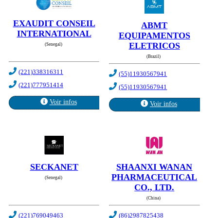
EXAUDIT CONSEIL
ABMT
INTERNATIONAL
EQUIPAMENTOS
ELETRICOS
(Senegal)
(Brazil)
(221)338316311
(55)11930567941
(221)777951414
(55)11930567941
Voir infos
Voir infos
SECKANET
SHAANXI WANAN
PHARMACEUTICAL
(Senegal)
CO., LTD.
(China)
(221)769049463
(86)2987825438