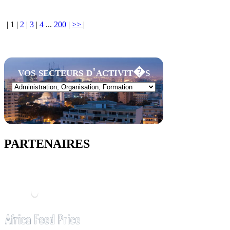
|
1
|
2
|
3
|
4
...
200
|
>>
|
vos secteurs d'activit�s
PARTENAIRES