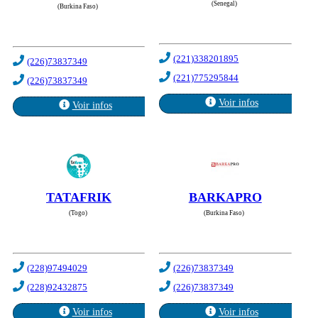
(Senegal)
(Burkina Faso)
(221)338201895
(226)73837349
(221)775295844
(226)73837349
Voir infos
Voir infos
TATAFRIK
BARKAPRO
(Togo)
(Burkina Faso)
(228)97494029
(226)73837349
(228)92432875
(226)73837349
Voir infos
Voir infos