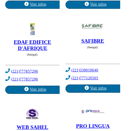
Voir infos
Voir infos
SAFIBRE
EDAF EDIFICE
D'AFRIQUE
(Senegal)
(Senegal)
(221)338018640
(221)777857296
(221)777120505
(221)777857296
Voir infos
Voir infos
PRO LINGUA
WEB SAHEL