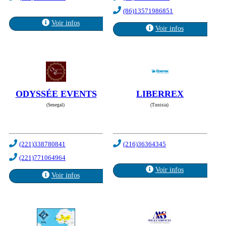
(86)13571986851
Voir infos
Voir infos
ODYSSÉE EVENTS
LIBERREX
(Senegal)
(Tunisia)
(221)338780841
(216)36364345
(221)771064964
Voir infos
Voir infos