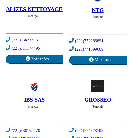
ALIZES NETTOYAGE
NTG
(Senegal)
(Senegal)
(221)338255931
(221)772266891
(221)711174495
(221)771099669
Voir infos
Voir infos
IBS SAS
GROSSEO
(Senegal)
(Senegal)
(221)338165978
(221)774728708