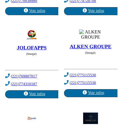
(221)770938980
(221)774728708
Voir infos
Voir infos
ALKEN GROUPE
JOLOFAPPS
(Senegal)
(Senegal)
(221)775115536
(221)769807017
(221)775115536
(221)774316187
Voir infos
Voir infos