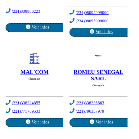
(221)338966223
(234)08095999000
(234)08095999000
Voir infos
Voir infos
MAL'COM
ROMEU SENEGAL
SARL
(Senegal)
(Senegal)
(221)338224855
(221)338236663
(221)771769533
(221)786357979
Voir infos
Voir infos