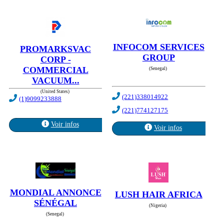
INFOCOM SERVICES
PROMARKSVAC
GROUP
CORP -
COMMERCIAL
(Senegal)
VACUUM...
(United States)
(221)338014922
(1)9099233888
(221)774127175
Voir infos
Voir infos
MONDIAL ANNONCE
LUSH HAIR AFRICA
SÉNÉGAL
(Nigeria)
(Senegal)