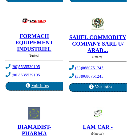
FORMACH
SAHEL COMMODITY
EQUIPEMENT
COMPANY SARL U/
INDUSTRIEL
ARAD...
(Turkey)
(France)
(90)5535539105
(33)0680751245
(90)5535539105
(33)0680751245
Voir infos
Voir infos
DIAMADIST-
LAM CAR -
PHARMA
(Morocco)