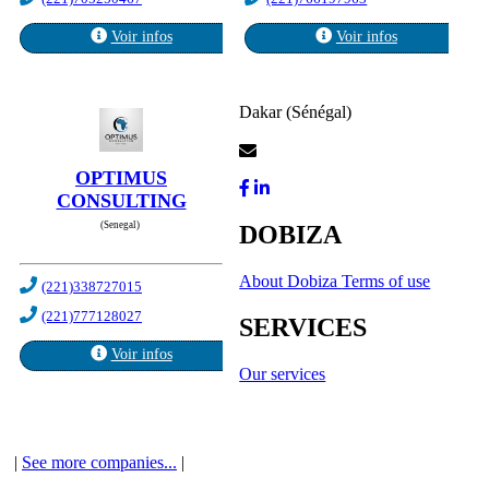
Voir infos
Voir infos
Dakar (Sénégal)
Contact Us
OPTIMUS
CONSULTING
(Senegal)
DOBIZA
About Dobiza
Terms of use
(221)338727015
(221)777128027
SERVICES
Voir infos
Our services
|
See more companies...
|