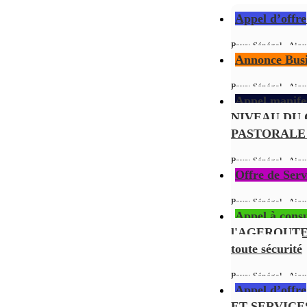
Appel d’offre
Pays: Sénégal - Ajou
Annonce Busi
Pays: Sénégal - Ajou
Appel manifes
NIVEAU DU 
PASTORALE
Pays: Sénégal - Ajou
Offre de Serv
Pays: Sénégal - Ajou
Appel à consu
l'AGEROUTE su
toute sécurité
Pays: Sénégal - Ajou
Appel d’offre
ET SERVIC