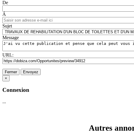
De
Á
Sujet
Message
URL:
Fermer
Envoyez
×
Connexion
...
Autres annon