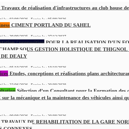
Travaux de réalisation d'infrastructures au club house de
té le : 02/08/2026 - Expire le :
05/08/2026
ness
CIMENT PORTLAND DU SAHEL
té le : 29/09/2025 - Expire le :
27/12/2027
tation / proposition
POUR LA REALISATION D’UN F
CHAMP SOUS GESTION HOLISTIQUE DE THIGNOL
 DE DEALY
té le : 05/10/2025 - Expire le :
10/10/2026
ices
Etudes, conceptions et réalisations plans architectura
té le : 22/06/2026 - Expire le :
20/09/2028
ltation
Sélection d’un Consultant pour la Formation des 
r la mécanique et la maintenance des véhicules ainsi qu
té le : 09/08/2026 - Expire le :
20/08/2026
TRAVAUX DE REHABILITATION DE LA GARE NOR
ES CONNEXES