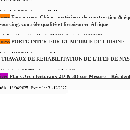
té le : 19/10/2025 - Expire le :
06/11/2026
ness
Fournisseur Chine : matériaux de construction & é
sourcing, contrôle qualité et livraison en Afrique
e de Hong Kong - Ajouté le : 01/07/2026 - Expire le :
29/09/2026
ness
PORTE INTERIEUR ET MEUBLE DE CUISINE
té le : 21/03/2024 - Expire le :
19/12/2026
TRAVAUX DE REHABILITATION DE L'IFEF DE NAS
 Ajouté le : 05/10/2025 - Expire le :
17/10/2026
ices
Plans Architecturaux 2D & 3D sur Mesure – Résident
té le : 13/04/2025 - Expire le :
31/12/2027