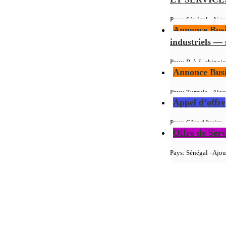
Pays: Sénégal - Ajou
Annonce Busi
industriels — 
Pays: R.A.S. chinois
Annonce Busi
Pays: Turquie - Ajou
Appel d’offre
Pays: Côte d Ivoire -
Offre de Serv
Pays: Sénégal - Ajou