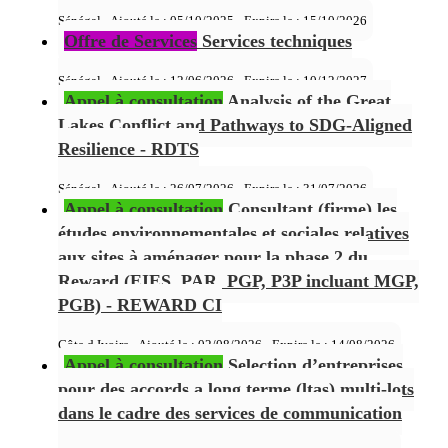
Sénégal - Ajouté le : 05/10/2025 - Expire le :
15/10/2026
Offre de Services
Services techniques
Sénégal - Ajouté le : 12/06/2026 - Expire le :
10/12/2027
Appel à consultation
Analysis of the Great
Lakes Conflict and Pathways to SDG-Aligned
Resilience - RDTS
Sénégal - Ajouté le : 26/07/2026 - Expire le :
31/07/2026
Appel à consultation
Consultant (firme) les
études environnementales et sociales relatives
aux sites à aménager pour la phase 2 du
Reward (EIES, PAR, PGP, P3P incluant MGP,
PGB) - REWARD CI
Côte d Ivoire - Ajouté le : 02/08/2026 - Expire le :
14/08/2026
Appel à consultation
Selection d’entreprises
pour des accords a long terme (ltas) multi-lots
dans le cadre des services de communication