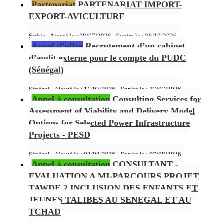
Partenariat
PARTENARIAT IMPORT-
EXPORT-AVICULTURE
Serbie - Ajouté le : 08/07/2026 - Expire le :
06/10/2026
Appel d’offre
Recrutement d’un cabinet
d’audit externe pour le compte du PUDC
(Sénégal)
Sénégal - Ajouté le : 11/07/2026 - Expire le :
27/07/2026
Appel à consultation
Consulting Services for
Assessment of Viability and Delivery Model
Options for Selected Power Infrastructure
Projects - PESD
Sénégal - Ajouté le : 02/08/2026 - Expire le :
07/08/2026
Appel à consultation
CONSULTANT -
EVALUATION A MI-PARCOURS PROJET
TAWDE 2 INCLUSION DES ENFANTS ET
JEUNES TALIBES AU SENEGAL ET AU
TCHAD