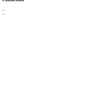
...
...