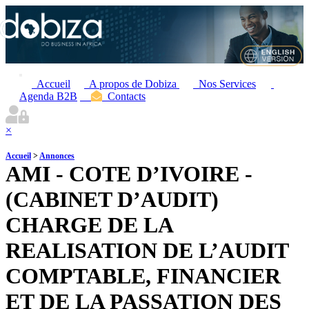
Accueil
A propos de Dobiza
Nos Services
Agenda B2B
Contacts
×
Accueil
>
Annonces
AMI - COTE D’IVOIRE -
(CABINET D’AUDIT)
CHARGE DE LA
REALISATION DE L’AUDIT
COMPTABLE, FINANCIER
ET DE LA PASSATION DES