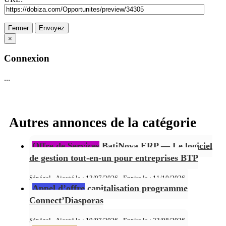
Fermer
Envoyez
×
Connexion
...
Autres annonces de la catégorie
Offre de Services
BatiNova ERP — Le logiciel
de gestion tout-en-un pour entreprises BTP
Sénégal - Ajouté le : 13/07/2026 - Expire le :
11/10/2026
Appel d’offre
capitalisation programme
Connect’Diasporas
Sénégal - Ajouté le : 19/07/2026 - Expire le :
23/08/2026