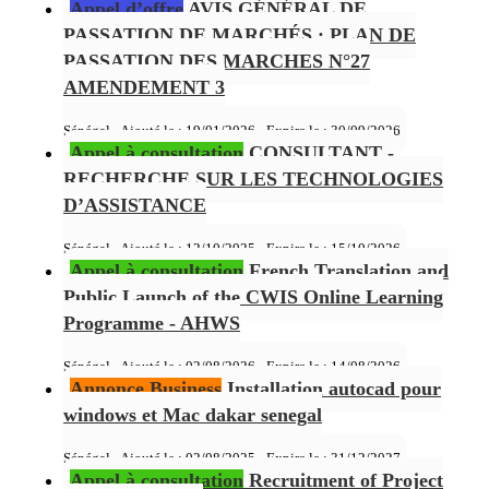
Appel d’offre
AVIS GÉNÉRAL DE
PASSATION DE MARCHÉS : PLAN DE
PASSATION DES MARCHES N°27
AMENDEMENT 3
Sénégal - Ajouté le : 19/01/2026 - Expire le :
30/09/2026
Appel à consultation
CONSULTANT -
RECHERCHE SUR LES TECHNOLOGIES
D’ASSISTANCE
Sénégal - Ajouté le : 12/10/2025 - Expire le :
15/10/2026
Appel à consultation
French Translation and
Public Launch of the CWIS Online Learning
Programme - AHWS
Sénégal - Ajouté le : 02/08/2026 - Expire le :
14/08/2026
Annonce Business
Installation autocad pour
windows et Mac dakar senegal
Sénégal - Ajouté le : 02/08/2025 - Expire le :
31/12/2027
Appel à consultation
Recruitment of Project