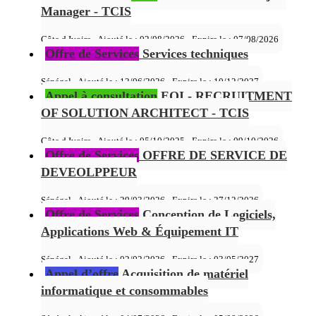
Manager - TCIS
Côte d Ivoire - Ajouté le : 02/08/2026 - Expire le :
07/08/2026
Offre de Services
Services techniques
Sénégal - Ajouté le : 12/06/2026 - Expire le :
10/12/2027
Appel à consultation
EOI - RECRUITMENT
OF SOLUTION ARCHITECT - TCIS
Côte d Ivoire - Ajouté le : 05/10/2025 - Expire le :
09/10/2026
Offre de Services
OFFRE DE SERVICE DE
DEVEOLPPEUR
Sénégal - Ajouté le : 29/03/2026 - Expire le :
27/12/2026
Offre de Services
Conception de Logiciels,
Applications Web & Équipement IT
Sénégal - Ajouté le : 02/02/2026 - Expire le :
03/05/2027
Appel d’offre
Acquisition de matériel
informatique et consommables