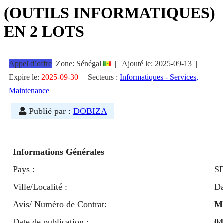
(OUTILS INFORMATIQUES)
EN 2 LOTS
Appel d’offre
Zone: Sénégal
|
Ajouté le:
2025-09-13
|
Expire le:
2025-09-30
|
Secteurs :
Informatiques - Services,
Maintenance
Publié par :
DOBIZA
Informations Générales
Pays :
S
Ville/Localité :
Da
Avis/ Numéro de Contrat:
M
Date de publication :
04