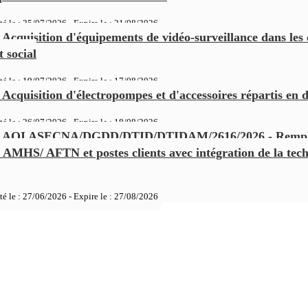
té le : 25/07/2026 - Expire le :
21/08/2026
Acquisition d'équipements de vidéo-surveillance dans le
 social
té le : 19/07/2026 - Expire le :
17/08/2026
Acquisition d'électropompes et d'accessoires répartis en d
té le : 26/07/2026 - Expire le :
18/08/2026
AOI ASECNA/DGDD/DTID/DTIDAM/2616/2026 - Rempl
AMHS/ AFTN et postes clients avec intégration de la tech
té le : 27/06/2026 - Expire le :
27/08/2026