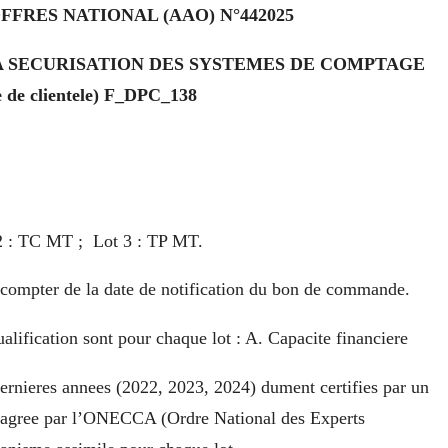
OFFRES NATIONAL (AAO) N°442025
LA SECURISATION DES SYSTEMES DE COMPTAGE
 de clientele) F_DPC_138
 2 : TC MT ; Lot 3 : TP MT.
a compter de la date de notification du bon de commande.
lification sont pour chaque lot : A. Capacite financiere
 dernieres annees (2022, 2023, 2024) dument certifies par un
 agree par l’ONECCA (Ordre National des Experts