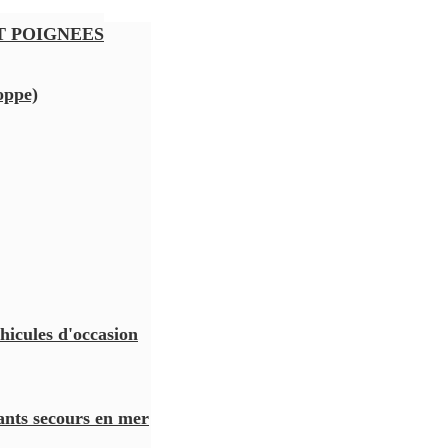
T POIGNEES
oppe)
hicules d'occasion
ants secours en mer