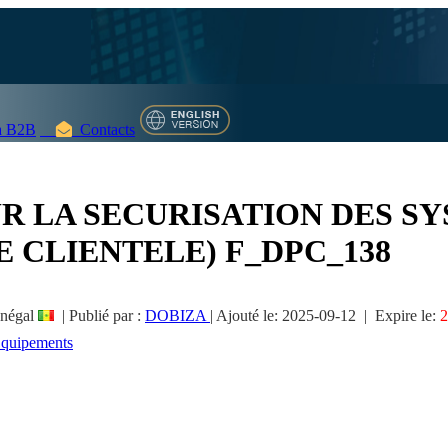
 B2B
Contacts
UR LA SECURISATION DES S
 CLIENTELE) F_DPC_138
négal
|
Publié par :
DOBIZA
|
Ajouté le:
2025-09-12
| Expire le:
2
 Equipements