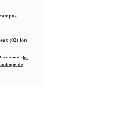
s campus
eux (02) lots
acement des
nologie de