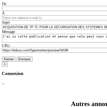
De
Á
Sujet
Message
URL:
Fermer
Envoyez
×
Connexion
...
Autres annon