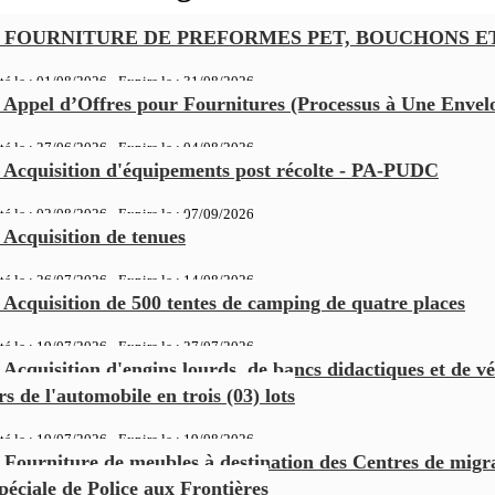
FOURNITURE DE PREFORMES PET, BOUCHONS E
té le : 01/08/2026 - Expire le :
31/08/2026
Appel d’Offres pour Fournitures (Processus à Une Envel
té le : 27/06/2026 - Expire le :
04/08/2026
Acquisition d'équipements post récolte - PA-PUDC
té le : 02/08/2026 - Expire le :
07/09/2026
Acquisition de tenues
té le : 26/07/2026 - Expire le :
14/08/2026
Acquisition de 500 tentes de camping de quatre places
té le : 19/07/2026 - Expire le :
27/07/2026
Acquisition d'engins lourds, de bancs didactiques et de vé
rs de l'automobile en trois (03) lots
té le : 19/07/2026 - Expire le :
19/08/2026
Fourniture de meubles à destination des Centres de migr
Spéciale de Police aux Frontières