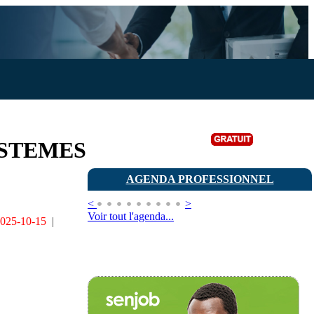
Publier une annonce
YSTEMES
AGENDA PROFESSIONNEL
<
>
Voir tout l'agenda...
025-10-15
|