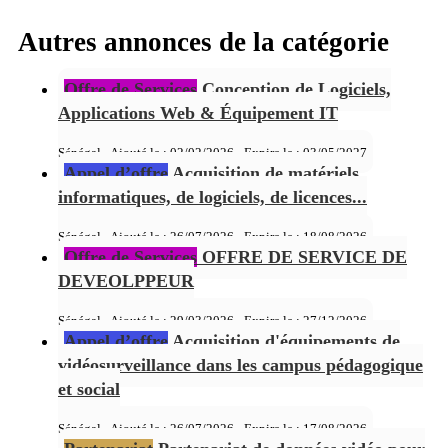
Autres annonces de la catégorie
Offre de Services
Conception de Logiciels,
Applications Web & Équipement IT
Sénégal - Ajouté le : 02/02/2026 - Expire le :
03/05/2027
Appel d’offre
Acquisition de matériels
informatiques, de logiciels, de licences...
Sénégal - Ajouté le : 26/07/2026 - Expire le :
18/08/2026
Offre de Services
OFFRE DE SERVICE DE
DEVEOLPPEUR
Sénégal - Ajouté le : 29/03/2026 - Expire le :
27/12/2026
Appel d’offre
Acquisition d'équipements de
vidéosurveillance dans les campus pédagogique
et social
Sénégal - Ajouté le : 26/07/2026 - Expire le :
17/08/2026