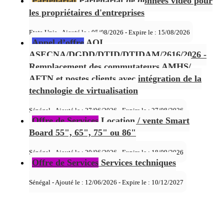
Partenariat
Partenariat de données vidéo pour
les propriétaires d'entreprises
Etats-Unis - Ajouté le : 05/08/2026 - Expire le :
15/08/2026
Appel d’offre
AOI
ASECNA/DGDD/DTID/DTIDAM/2616/2026 -
Remplacement des commutateurs AMHS/
AFTN et postes clients avec intégration de la
technologie de virtualisation
Sénégal - Ajouté le : 27/06/2026 - Expire le :
27/08/2026
Offre de Services
Location / vente Smart
Board 55", 65", 75" ou 86"
Sénégal - Ajouté le : 20/06/2026 - Expire le :
18/09/2026
Offre de Services
Services techniques
Sénégal - Ajouté le : 12/06/2026 - Expire le :
10/12/2027