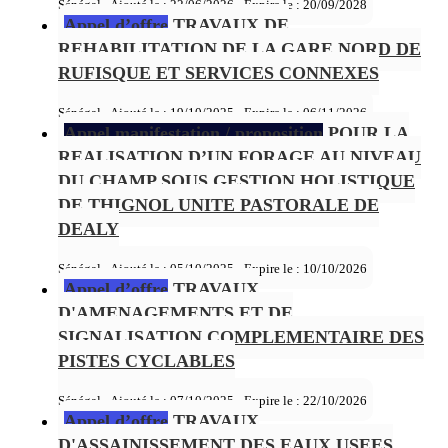
Sénégal - Ajouté le : 22/06/2026 - Expire le :
20/09/2028
Appel d’offre
TRAVAUX DE
REHABILITATION DE LA GARE NORD DE
RUFISQUE ET SERVICES CONNEXES
Sénégal - Ajouté le : 19/10/2025 - Expire le :
06/11/2026
Appel manifestation / proposition
POUR LA
REALISATION D’UN FORAGE AU NIVEAU
DU CHAMP SOUS GESTION HOLISTIQUE
DE THIGNOL UNITE PASTORALE DE
DEALY
Sénégal - Ajouté le : 05/10/2025 - Expire le :
10/10/2026
Appel d’offre
TRAVAUX
D'AMENAGEMENTS ET DE
SIGNALISATION COMPLEMENTAIRE DES
PISTES CYCLABLES
Sénégal - Ajouté le : 07/10/2025 - Expire le :
22/10/2026
Appel d’offre
TRAVAUX
D'ASSAINISSEMENT DES EAUX USEES