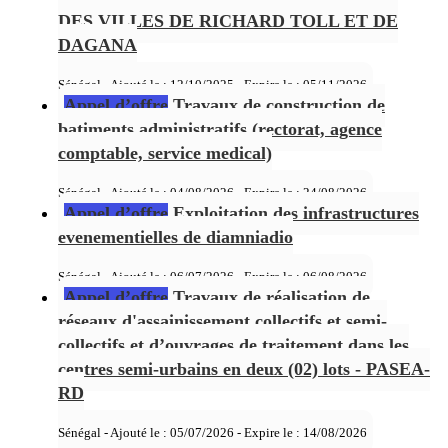
DES VILLES DE RICHARD TOLL ET DE
DAGANA
Sénégal - Ajouté le : 12/10/2025 - Expire le :
05/11/2026
Appel d’offre
Travaux de construction de
batiments administratifs (rectorat, agence
comptable, service medical)
Sénégal - Ajouté le : 04/08/2026 - Expire le :
24/08/2026
Appel d’offre
Exploitation des infrastructures
evenementielles de diamniadio
Sénégal - Ajouté le : 06/07/2026 - Expire le :
06/08/2026
Appel d’offre
Travaux de réalisation de
réseaux d'assainissement collectifs et semi-
collectifs et d’ouvrages de traitement dans les
centres semi-urbains en deux (02) lots - PASEA-
RD
Sénégal - Ajouté le : 05/07/2026 - Expire le :
14/08/2026