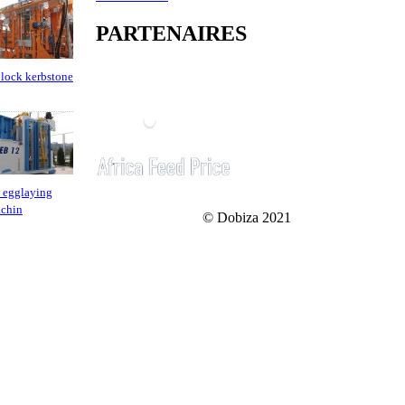
PARTENAIRES
lock kerbstone
 egglaying
achin
© Dobiza 2021