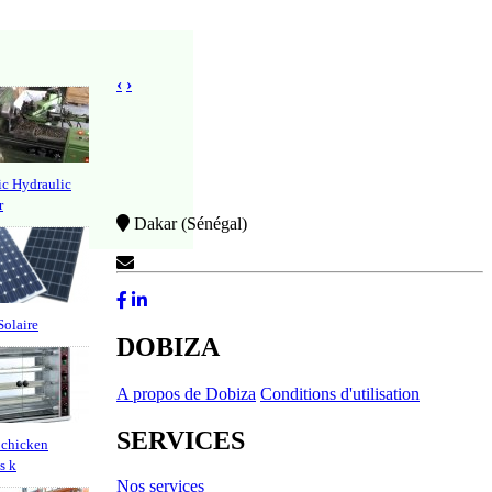
‹
›
c Hydraulic
r
Dakar (Sénégal)
Contactez-Nous
olaire
DOBIZA
A propos de Dobiza
Conditions d'utilisation
SERVICES
 chicken
es k
Nos services