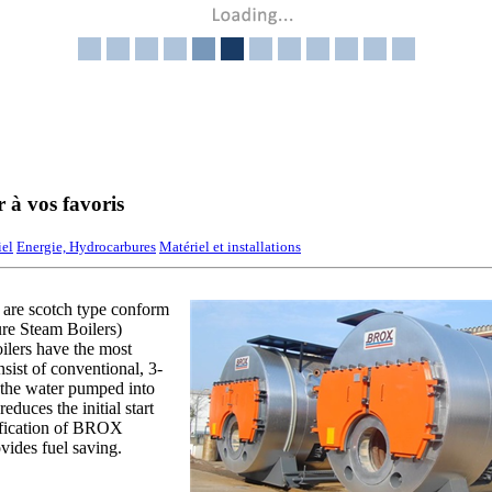
r à vos favoris
iel
Energie, Hydrocarbures
Matériel et installations
re scotch type conform
re Steam Boilers)
lers have the most
ist of conventional, 3-
 the water pumped into
educes the initial start
cification of BROX
ovides fuel saving.