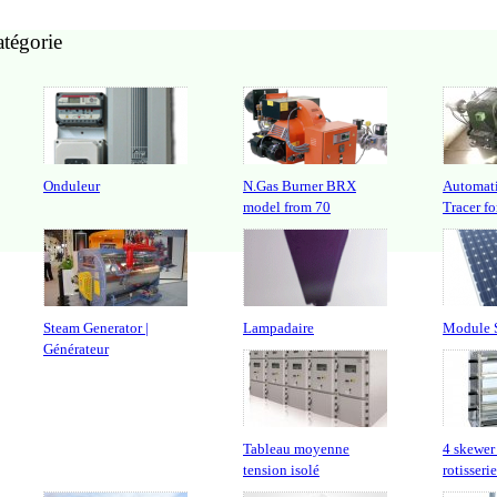
atégorie
Onduleur
N.Gas Burner BRX
Automati
model from 70
Tracer fo
Steam Generator |
Lampadaire
Module S
Générateur
Tableau moyenne
4 skewer
tension isolé
rotisseri