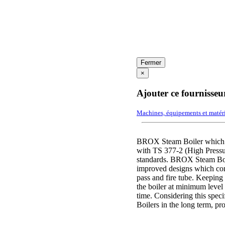
Fermer
×
Ajouter ce fournisseu
Machines, équipements et matér
BROX Steam Boiler which a
with TS 377-2 (High Pressu
standards. BROX Steam Boi
improved designs which cons
pass and fire tube. Keeping
the boiler at minimum level r
time. Considering this spe
Boilers in the long term, pr