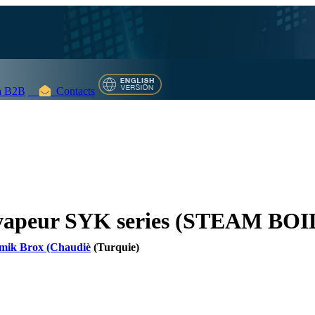
 B2B
Contacts
 vapeur SYK series (STEAM BO
amik Brox (Chaudiè
(Turquie)