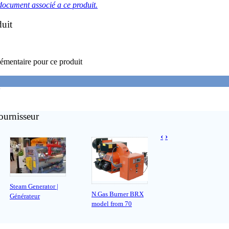
document associé a ce produit.
duit
émentaire pour ce produit
'
ournisseur
‹
›
Steam Generator |
N.Gas Burner BRX
Générateur
model from 70