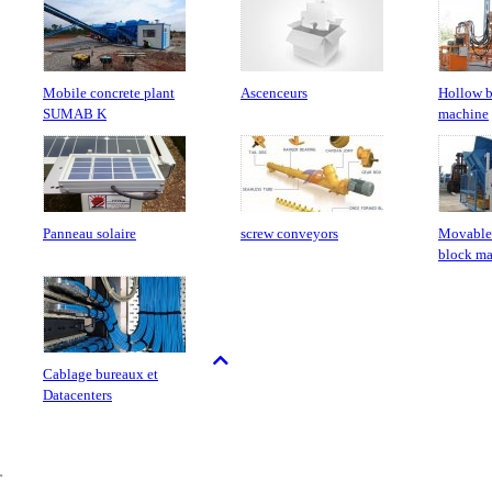
Mobile concrete plant
Ascenceurs
Hollow b
SUMAB K
machine
Panneau solaire
screw conveyors
Movable
block m
Cablage bureaux et
Datacenters