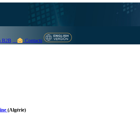
 B2B
Contacts
hine
(Algérie)