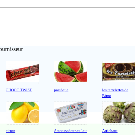
ournisseur
CHOCO TWIST
pastèque
les tartelettes de
Bimo
citron
Ambassadeur au lait
Artichaut