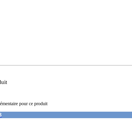
duit
émentaire pour ce produit
3
'