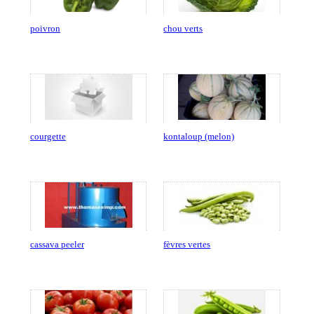
poivron
chou verts
courgette
kontaloup (melon)
cassava peeler
fèvres vertes