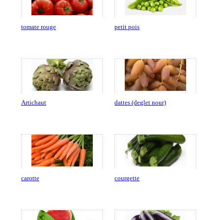
tomate rouge
petit pois
Artichaut
dattes (deglet nour)
carotte
courgette