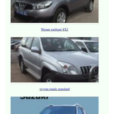
Nissan qashqaï 4X2
toyota prado standard