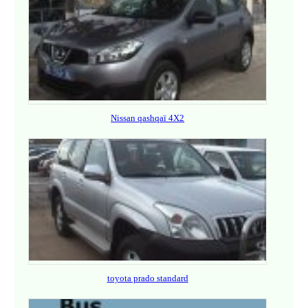
Nissan qashqaï 4X2
toyota prado standard