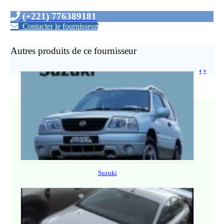
(+221) 776389181
Contacter le fournisseur
'
Autres produits de ce fournisseur
‹
›
Suzuki