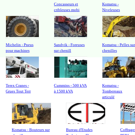
Concasseurs et
Komatsu -
cribleuses mobi
Niveleuses
Michelin - Pneus
Sandvik - Foreuses
Komatsu - Pelles sur
pour machines
sur chenill
chenilles
Terex Cranes -
Cummins - 500 kVA
Komatsu -
Grues Tout Terr
à 1500 kVA
Tombereaux
articulé
Komatsu - Bouteurs sur
Bureau d'Etudes
Coffrage