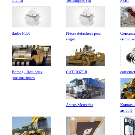
chenill
Techniques Flu
PERI
ikube F150
Pièces détachées pour
Concasse
engin
cribleus
Bomag - Rouleaux
CAT DOZER
construc
pneumatiques
Actros Mercedes
Komatsu
articulé