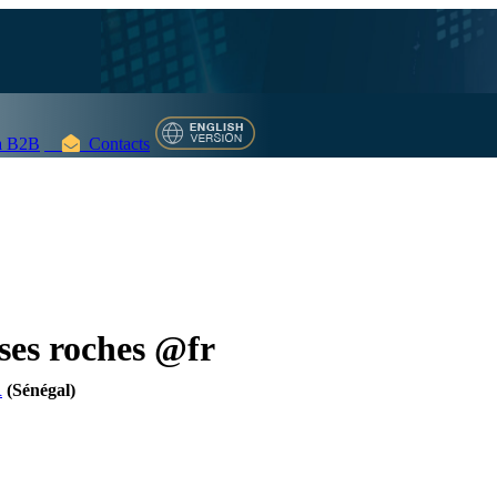
 B2B
Contacts
ses roches @fr
R
(Sénégal)