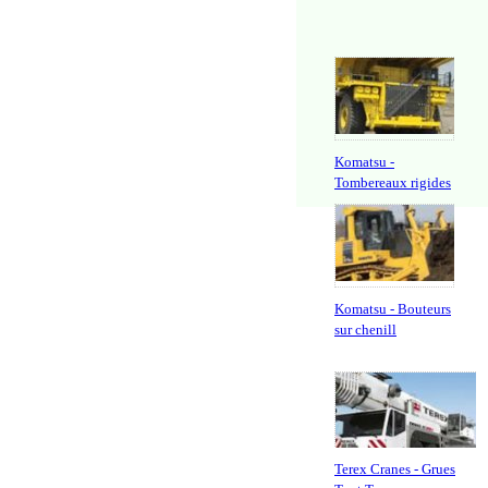
Komatsu -
Tombereaux rigides
Komatsu - Bouteurs
sur chenill
Terex Cranes - Grues