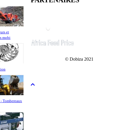
PARTENAIRES
urs et
es mobi
© Dobiza 2021
tion
 - Tombereaux