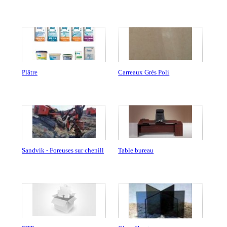
Plâtre
Carreaux Grés Poli
Sandvik - Foreuses sur chenill
Table bureau