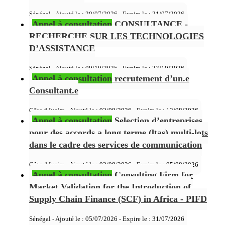
Sénégal - Ajouté le : 20/07/2026 - Expire le :
31/07/2026
Appel à consultation
CONSULTANCE -
RECHERCHE SUR LES TECHNOLOGIES
D’ASSISTANCE
Sénégal - Ajouté le : 09/10/2025 - Expire le :
23/10/2026
Appel à consultation
recrutement d’un.e
Consultant.e
Côte d Ivoire - Ajouté le : 02/08/2026 - Expire le :
12/08/2026
Appel à consultation
Selection d’entreprises
pour des accords a long terme (ltas) multi-lots
dans le cadre des services de communication
Côte d Ivoire - Ajouté le : 02/08/2026 - Expire le :
05/08/2026
Appel à consultation
Consulting Firm for
Market Validation for the Introduction of
Supply Chain Finance (SCF) in Africa - PIFD
Sénégal - Ajouté le : 05/07/2026 - Expire le :
31/07/2026