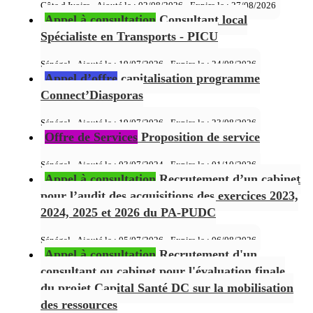
Côte d Ivoire - Ajouté le : 02/08/2026 - Expire le :
27/08/2026
Appel à consultation
Consultant local
Spécialiste en Transports - PICU
Sénégal - Ajouté le : 19/07/2026 - Expire le :
24/08/2026
Appel d’offre
capitalisation programme
Connect’Diasporas
Sénégal - Ajouté le : 19/07/2026 - Expire le :
23/08/2026
Offre de Services
Proposition de service
Sénégal - Ajouté le : 03/07/2024 - Expire le :
01/10/2026
Appel à consultation
Recrutement d’un cabinet
pour l’audit des acquisitions des exercices 2023,
2024, 2025 et 2026 du PA-PUDC
Sénégal - Ajouté le : 05/07/2026 - Expire le :
06/08/2026
Appel à consultation
Recrutement d'un
consultant ou cabinet pour l'évaluation finale
du projet Capital Santé DC sur la mobilisation
des ressources