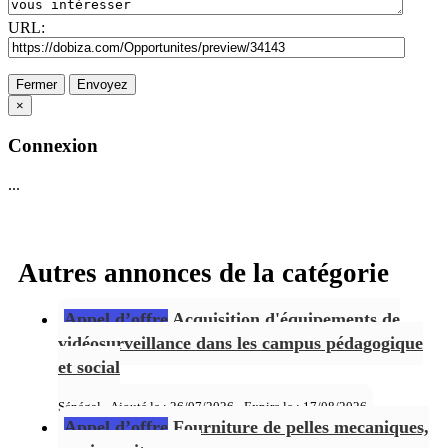
URL:
Fermer
Envoyez
×
Connexion
...
Autres annonces de la catégorie
Appel d’offre
Acquisition d'équipements de
vidéosurveillance dans les campus pédagogique
et social
Sénégal - Ajouté le : 26/07/2026 - Expire le :
17/08/2026
Appel d’offre
Fourniture de pelles mecaniques,