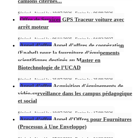
camions citernes...
Sénégal - Ajouté le : 19/07/2026 - Expire le :
06/08/2026
Offre de Services
GPS Traceur voiture avec
arrêt moteur
Sénégal - Ajouté le : 06/11/2025 - Expire le :
04/02/2027
Appel d’offre
Appel d’offres de coopération
(Enabel) pour la fourniture d’équipements
scientifiques destinés au Master en
Biotechnologie de l’UCAD
Sénégal - Ajouté le : 25/07/2026 - Expire le :
25/08/2026
Appel d’offre
Acquisition d'équipements de
vidéo-surveillance dans les campus pédagogique
et social
Sénégal - Ajouté le : 19/07/2026 - Expire le :
17/08/2026
Appel d’offre
Appel d’Offres pour Fournitures
(Processus à Une Enveloppe)