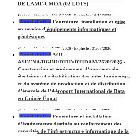
DE LAMF-UMOA (02 LOTS)
Sénégal - Ajouté le : 12/10/2025 - Expire le :
16/10/2026
Appel d’offre
Fourniture, installation et mise
en service d'équipements informatiques et
géodésiques
Sénégal - Ajouté le : 19/07/2026 - Expire le :
31/07/2026
Appel d’offre
AOI
ASECNA/DGDD/DTID/DTIDAM/2620/2026 -
Construction et équipement d’une centrale
électrique et réhabilitation des aides lumineuses
et du système de production et de distribution
d’énergie de l’Aéroport International de Bata
en Guinée Équat
Sénégal - Ajouté le : 27/06/2026 - Expire le :
30/07/2026
Appel d’offre
Fourniture et installation
d’équipements destinés au renforcement des
capacités de l’infrastructure informatique de la