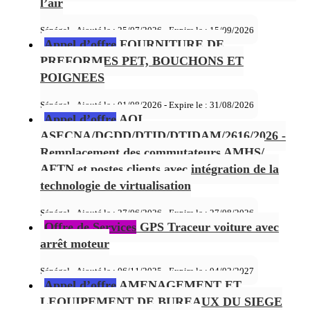
l’air
Sénégal - Ajouté le : 25/07/2026 - Expire le :
15/09/2026
Appel d’offre
FOURNITURE DE
PREFORMES PET, BOUCHONS ET
POIGNEES
Sénégal - Ajouté le : 01/08/2026 - Expire le :
31/08/2026
Appel d’offre
AOI
ASECNA/DGDD/DTID/DTIDAM/2616/2026 -
Remplacement des commutateurs AMHS/
AFTN et postes clients avec intégration de la
technologie de virtualisation
Sénégal - Ajouté le : 27/06/2026 - Expire le :
27/08/2026
Offre de Services
GPS Traceur voiture avec
arrêt moteur
Sénégal - Ajouté le : 06/11/2025 - Expire le :
04/02/2027
Appel d’offre
AMENAGEMENT ET
LEQUIPEMENT DE BUREAUX DU SIEGE