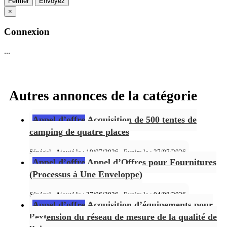
Fermer
Envoyez
×
Connexion
...
Autres annonces de la catégorie
Appel d’offre
Acquisition de 500 tentes de
camping de quatre places
Sénégal - Ajouté le : 19/07/2026 - Expire le :
27/07/2026
Appel d’offre
Appel d’Offres pour Fournitures
(Processus à Une Enveloppe)
Sénégal - Ajouté le : 27/06/2026 - Expire le :
04/08/2026
Appel d’offre
Acquisition d’équipements pour
l’extension du réseau de mesure de la qualité de