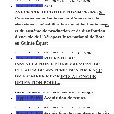
Sénégal - Ajouté le : 19/07/2026 - Expire le :
19/08/2026
Appel d’offre
AOI
ASECNA/DGDD/DTID/DTIDAM/2620/2026 -
Construction et équipement d’une centrale
électrique et réhabilitation des aides lumineuses
et du système de production et de distribution
d’énergie de l’Aéroport International de Bata
en Guinée Équat
Sénégal - Ajouté le : 27/06/2026 - Expire le :
30/07/2026
Appel d’offre
FOURNITURE,
INSTALLATION ET DEPLOIEMENT DE
CLUSTER DE SYSTEME DE STOCKAGE
DE FICHIERS ET OBJETS A LONGUE
RETENTION POUR...
Sénégal - Ajouté le : 07/10/2025 - Expire le :
21/10/2026
Appel d’offre
Acquisition de tenues
Sénégal - Ajouté le : 26/07/2026 - Expire le :
14/08/2026
Appel d’offre
Acquisition de compteurs, de kits