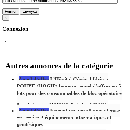
Fermer
Envoyez
×
Connexion
...
Autres annonces de la catégorie
Appel d’offre
L’Hôpital Général Idrissa
POUYE (HOGIP) lance un appel d’offres en 5
lots pour des consommables de bloc opératoire
Sénégal - Ajouté le : 25/07/2026 - Expire le :
12/08/2026
Appel d’offre
Fourniture, installation et mise
en service d'équipements informatiques et
géodésiques