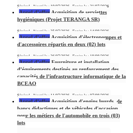
Sénégal - Ajouté le : 19/07/2026 - Expire le :
31/07/2026
Appel d’offre
Acquisition de serviettes
hygiéniques (Projet TERANGA SR)
Sénégal - Ajouté le : 25/07/2026 - Expire le :
14/08/2026
Appel d’offre
Acquisition d'électropompes et
d'accessoires répartis en deux (02) lots
Sénégal - Ajouté le : 26/07/2026 - Expire le :
18/08/2026
Appel d’offre
Fourniture et installation
d’équipements destinés au renforcement des
capacités de l’infrastructure informatique de la
BCEAO
Sénégal - Ajouté le : 11/07/2026 - Expire le :
07/08/2026
Appel d’offre
Acquisition d'engins lourds, de
bancs didactiques et de véhicules d'occasion
pour les métiers de l'automobile en trois (03)
lots