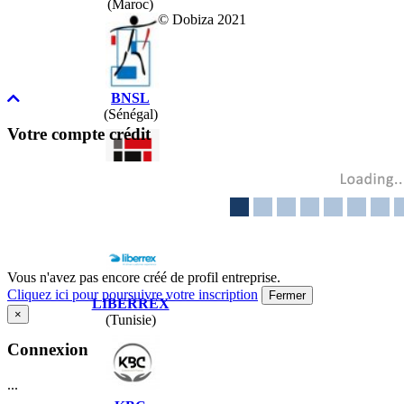
(Maroc)
© Dobiza 2021
BNSL
(Sénégal)
Votre compte crédit
FIDEO
(Sénégal)
Vous n'avez pas encore créé de profil entreprise.
Cliquez ici pour poursuivre votre inscription
Fermer
LIBERREX
×
(Tunisie)
Connexion
...
...