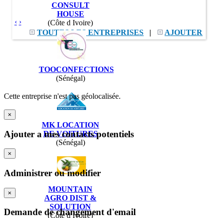
CONSULT
HOUSE
‹
›
(Côte d Ivoire)
TOUTES LES ENTREPRISES
|
AJOUTER
TOOCONFECTIONS
(Sénégal)
Cette entreprise n'est pas géolocalisée.
×
MK LOCATION
Ajouter a mes contacts potentiels
DE VOITURES
(Sénégal)
×
Administrer ou modifier
MOUNTAIN
×
AGRO DIST &
SOLUTION
Demande de changement d'email
(Côte d Ivoire)