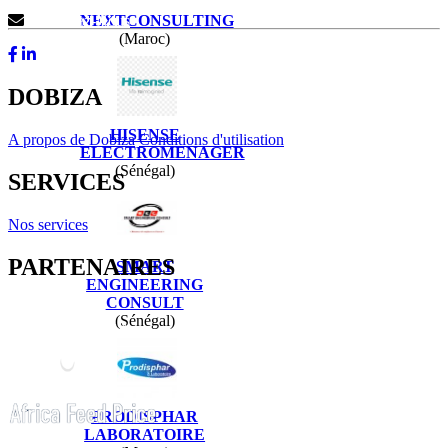
NEXTCONSULTING
Contactez-Nous
(Maroc)
DOBIZA
HISENSE
A propos de Dobiza
Conditions d'utilisation
ELECTROMENAGER
(Sénégal)
SERVICES
Nos services
PARTENAIRES
SMART
ENGINEERING
CONSULT
(Sénégal)
PRODISPHAR
LABORATOIRE