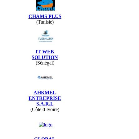
CHAMS PLUS
(Tunisie)
IT WEB
SOLUTION
(Sénégal)
AHKMEL
ENTREPRISE
S.A.R.L
(Côte d Ivoire)