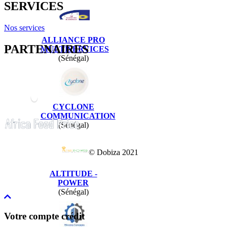
SERVICES
Nos services
ALLIANCE PRO
PARTENAIRES
MULTISERVICES
(Sénégal)
CYCLONE
COMMUNICATION
(Sénégal)
© Dobiza 2021
ALTITUDE -
POWER
(Sénégal)
Votre compte crédit