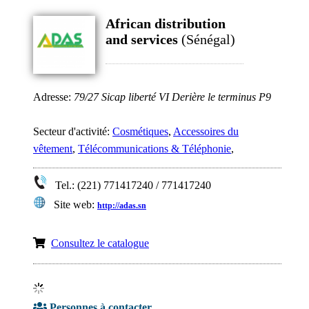
African distribution
and services
(Sénégal)
Adresse:
79/27 Sicap liberté VI Derière le terminus P9
Secteur d'activité:
Cosmétiques
,
Accessoires du
vêtement
,
Télécommunications & Téléphonie
,
Tel.: (221) 771417240 / 771417240
Site web:
http://adas.sn
Consultez le catalogue
Personnes à contacter