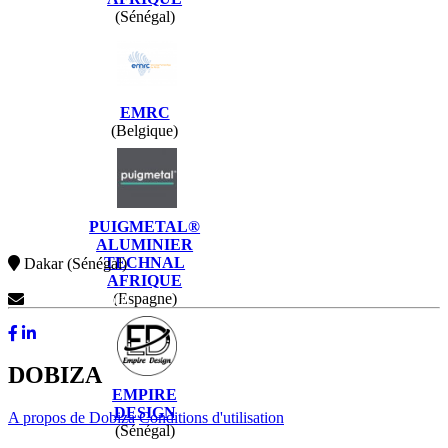
(Sénégal)
EMRC
(Belgique)
PUIGMETAL®
ALUMINIER
TECHNAL
Dakar (Sénégal)
AFRIQUE
(Espagne)
Contactez-Nous
DOBIZA
EMPIRE
DESIGN
A propos de Dobiza
Conditions d'utilisation
(Sénégal)