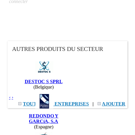
connecter
AUTRES PRODUITS DU SECTEUR
DESTOC S SPRL
(Belgique)
‹
›
TOUTES LES ENTREPRISES
|
AJOUTER
REDONDO Y
GARCíA, S.A
(Espagne)