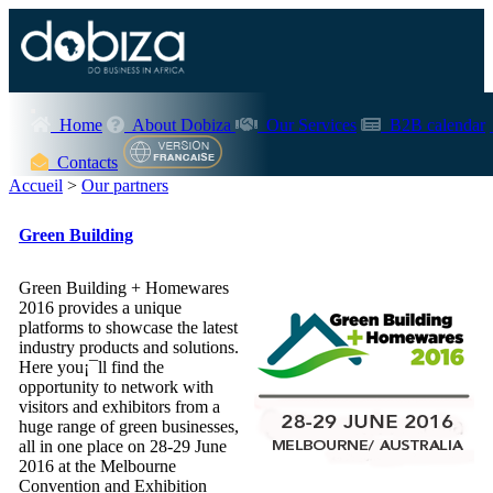
Home
About Dobiza
Our Services
B2B calendar
Contacts
Accueil
>
Our partners
Green Building
Green Building + Homewares
2016 provides a unique
platforms to showcase the latest
industry products and solutions.
Here you¡¯ll find the
opportunity to network with
visitors and exhibitors from a
huge range of green businesses,
all in one place on 28-29 June
2016 at the Melbourne
Convention and Exhibition