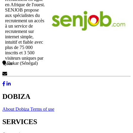
en Afrique de l'ouest.
SENJOB propose
aux spécialistes du
recrutement un accès
à un service de
recrutement sur
internet simple,
intuitif et fiable avec
plus de 75 000
inscrits et 3 500
visiteurs uniques par
Dakar (Sénégal)
jour
Contact Us
DOBIZA
About Dobiza
Terms of use
SERVICES