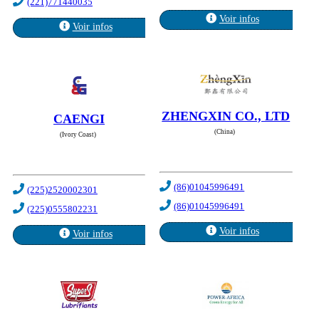
(221)771440035
Voir infos
Voir infos
ZHENGXIN CO., LTD
CAENGI
(China)
(Ivory Coast)
(86)01045996491
(225)2520002301
(86)01045996491
(225)0555802231
Voir infos
Voir infos