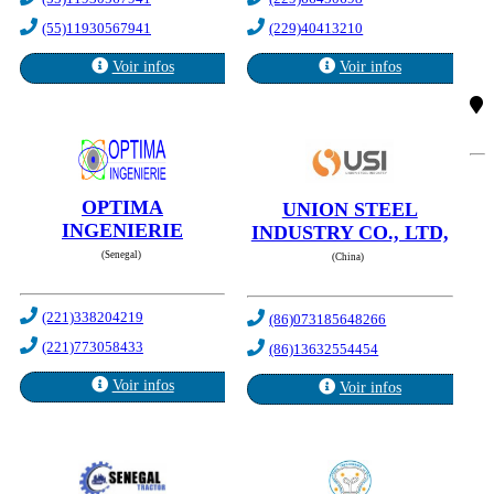
(55)11930567941
(229)40413210
Voir infos
Voir infos
OPTIMA
UNION STEEL
INGENIERIE
INDUSTRY CO., LTD,
(Senegal)
(China)
(221)338204219
(86)073185648266
(221)773058433
(86)13632554454
Voir infos
Voir infos