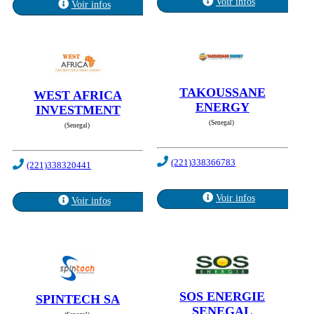
Voir infos
Voir infos
TAKOUSSANE
WEST AFRICA
ENERGY
INVESTMENT
(Senegal)
(Senegal)
(221)338366783
(221)338320441
Voir infos
Voir infos
SOS ENERGIE
SPINTECH SA
SENEGAL