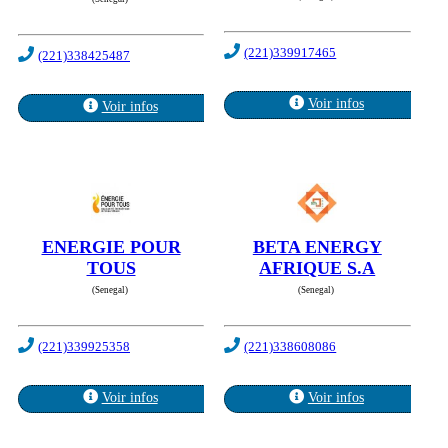
(221)339917465
(221)338425487
Voir infos
Voir infos
ENERGIE POUR
BETA ENERGY
TOUS
AFRIQUE S.A
(Senegal)
(Senegal)
(221)339925358
(221)338608086
Voir infos
Voir infos