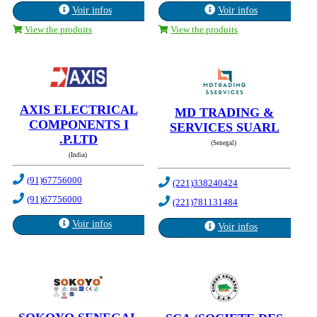
Voir infos
Voir infos
View the produits
View the produits
AXIS ELECTRICAL
MD TRADING &
COMPONENTS I
SERVICES SUARL
.P.LTD
(Senegal)
(India)
(91)67756000
(221)338240424
(91)67756000
(221)781131484
Voir infos
Voir infos