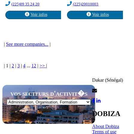
(225)09 35 24 20
(225)20010003
Voir infos
Voir infos
|
See more companies...
|
|
1
|
2
|
3
|
4
...
12
|
>>
|
Dakar (Sénégal)
Contact Us
vos secteurs d'activit�s
DOBIZA
About Dobiza
Terms of use