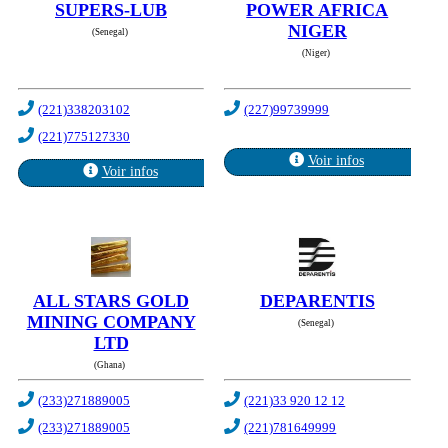
SUPERS-LUB
POWER AFRICA
NIGER
(Senegal)
(Niger)
(221)338203102
(227)99739999
(221)775127330
Voir infos
Voir infos
ALL STARS GOLD
DEPARENTIS
MINING COMPANY
(Senegal)
LTD
(Ghana)
(233)271889005
(221)33 920 12 12
(233)271889005
(221)781649999