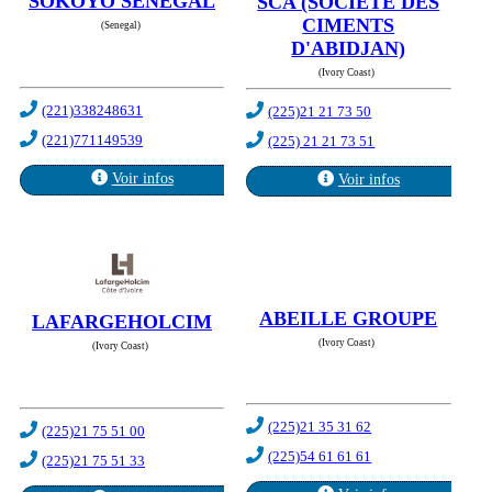
SOKOYO SENEGAL
SCA (SOCIETE DES
CIMENTS
(Senegal)
D'ABIDJAN)
(Ivory Coast)
(221)338248631
(225)21 21 73 50
(221)771149539
(225) 21 21 73 51
Voir infos
Voir infos
ABEILLE GROUPE
LAFARGEHOLCIM
(Ivory Coast)
(Ivory Coast)
(225)21 35 31 62
(225)21 75 51 00
(225)54 61 61 61
(225)21 75 51 33