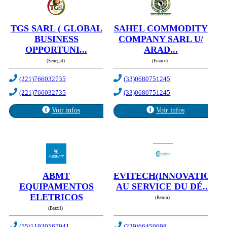
TGS SARL ( GLOBAL
SAHEL COMMODITY
BUSINESS
COMPANY SARL U/
OPPORTUNI...
ARAD...
(Senegal)
(France)
(221)766032735
(33)0680751245
(221)766032735
(33)0680751245
Voir infos
Voir infos
ABMT
EVITECH(INNOVATION
EQUIPAMENTOS
AU SERVICE DU DÉ...
ELETRICOS
(Benin)
(Brazil)
(55)11930567941
(229)66450698