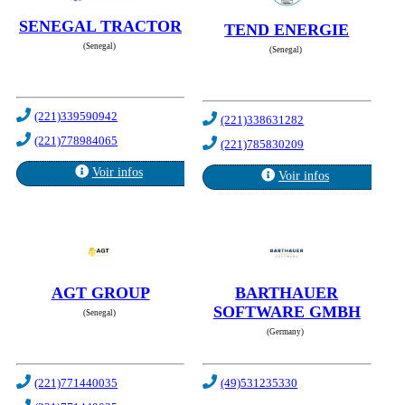
SENEGAL TRACTOR
TEND ENERGIE
(Senegal)
(Senegal)
(221)339590942
(221)338631282
(221)778984065
(221)785830209
Voir infos
Voir infos
AGT GROUP
BARTHAUER
SOFTWARE GMBH
(Senegal)
(Germany)
(221)771440035
(49)531235330