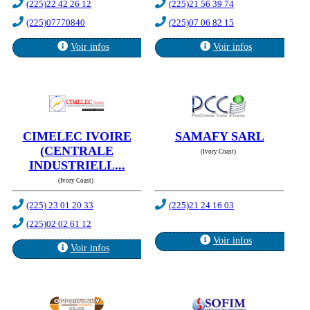
(225)22 42 26 12
(225)21 56 39 74
(225)07770840
(225)07 06 82 15
Voir infos
Voir infos
CIMELEC IVOIRE
SAMAFY SARL
(CENTRALE
(Ivory Coast)
INDUSTRIELL...
(Ivory Coast)
(225) 23 01 20 33
(225)21 24 16 03
(225)02 02 61 12
Voir infos
Voir infos