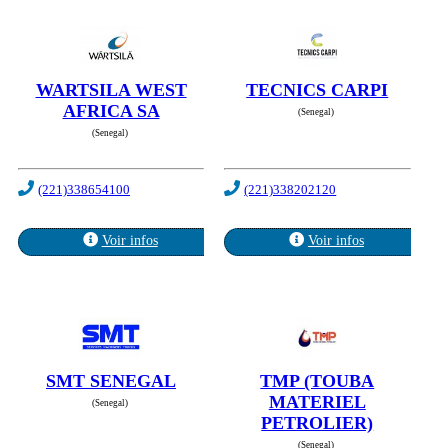
WARTSILA WEST
TECNICS CARPI
AFRICA SA
(Senegal)
(Senegal)
(221)338654100
(221)338202120
Voir infos
Voir infos
SMT SENEGAL
TMP (TOUBA
MATERIEL
(Senegal)
PETROLIER)
(Senegal)