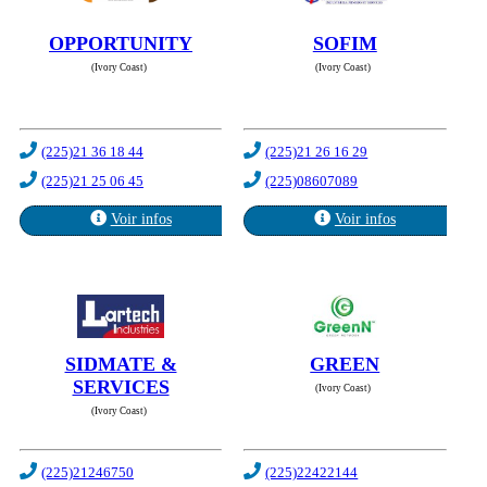
OPPORTUNITY
SOFIM
(Ivory Coast)
(Ivory Coast)
(225)21 36 18 44
(225)21 26 16 29
(225)21 25 06 45
(225)08607089
Voir infos
Voir infos
SIDMATE &
GREEN
SERVICES
(Ivory Coast)
(Ivory Coast)
(225)21246750
(225)22422144