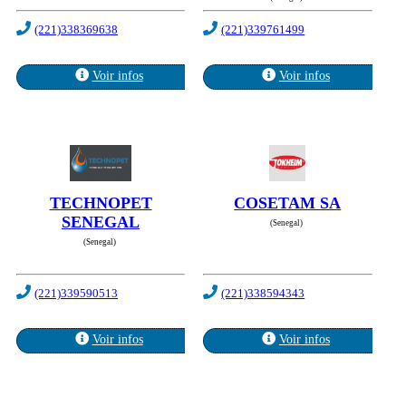
(221)338369638
(221)339761499
Voir infos
Voir infos
TECHNOPET
COSETAM SA
SENEGAL
(Senegal)
(Senegal)
(221)339590513
(221)338594343
Voir infos
Voir infos