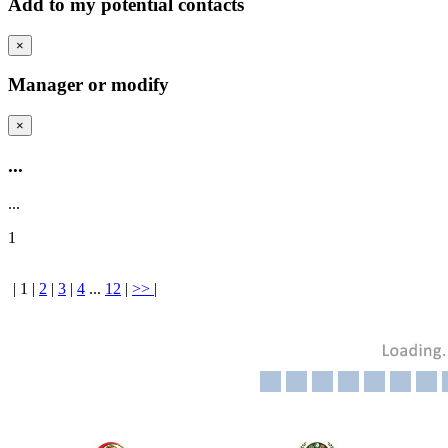
Add to my potential contacts
×
Manager or modify
×
...
...
1
|
1
|
2
|
3
|
4
...
12
|
>>
|