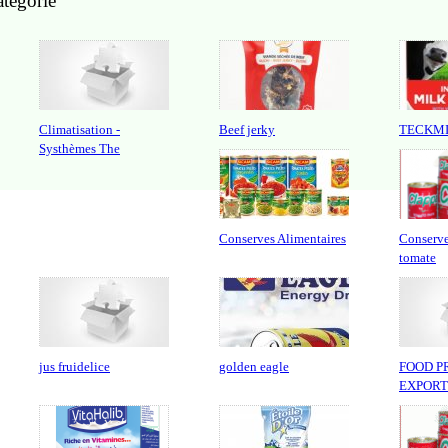
atégorie
Climatisation -
Beef jerky
TECKM
Systhèmes The
Conserves Alimentaires
Conserve
tomate
jus fruidelice
golden eagle
FOOD P
EXPORT