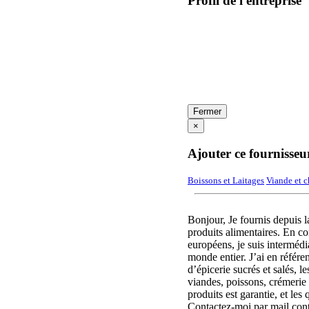
Profil de l'entreprise
Fermer
×
Ajouter ce fournisseu
Boissons et Laitages
Viande et c
Bonjour, Je fournis depuis 
produits alimentaires. En co
européens, je suis intermédia
monde entier. J’ai en référ
d’épicerie sucrés et salés, le
viandes, poissons, crémerie e
produits est garantie, et le
Contactez-moi par mail con