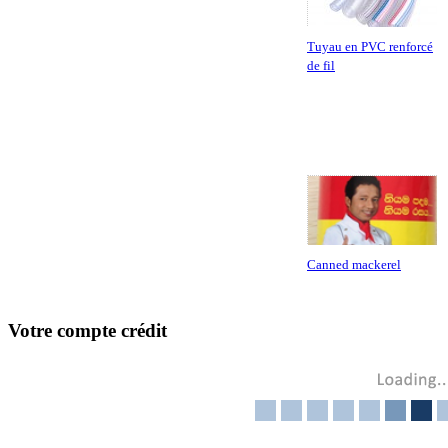
Tuyau en PVC renforcé
de fil
Canned mackerel
Votre compte crédit