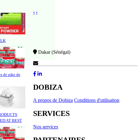
‹
›
ILK
Dakar (Sénégal)
Contactez-Nous
s de pâte de
DOBIZA
A propos de Dobiza
Conditions d'utilisation
SERVICES
RODUCTS
ED AT BEST
Nos services