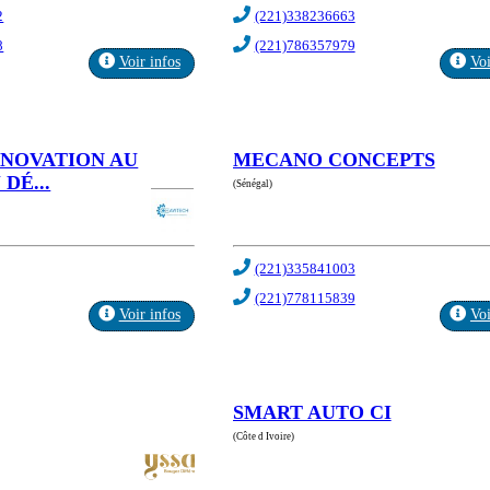
2
(221)338236663
8
(221)786357979
Voir infos
Voi
NNOVATION AU
MECANO CONCEPTS
DÉ...
(Sénégal)
(221)335841003
(221)778115839
Voir infos
Voi
SMART AUTO CI
(Côte d Ivoire)