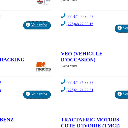
(Côte d Ivoire)
0
(225)21 35 20 32
(225)48 27 03 16
Voir infos
Voi
VEO (VEHICULE
&RACKING
D'OCCASION)
(Côte d Ivoire)
8
(225)21 21 22 22
8
(225)21 21 22 21
Voir infos
Voi
-BENZ
TRACTAFRIC MOTORS
COTE D'IVOIRE (TMCI)