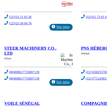
(225)21 21 63 30
(225)21 75 03 1
(225)23 50 94 78
Voir infos
STEER MACHINERY CO.,
PNS HÉBE
LTD
(Sénégal)
(Chine)
(86)008617753697139
(221)33825570
(86)008617753697139
(221)77124585
Voir infos
VOILE SÉNÉGAL
COMPAGNIE