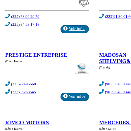
(225) 78 96 29 79
(225)21 36 01 6
(225) 84 58 17 18
Voir infos
PRESTIGE ENTREPRISE
MADOSAN
SHELVING
(Côte d Ivoire)
(Turquie)
(225)22496660
(90)530403144
(225)05253545
(90)530403144
Voir infos
RIMCO MOTORS
MERCEDES
(Côte d Ivoire)
(Côte d Ivoire)