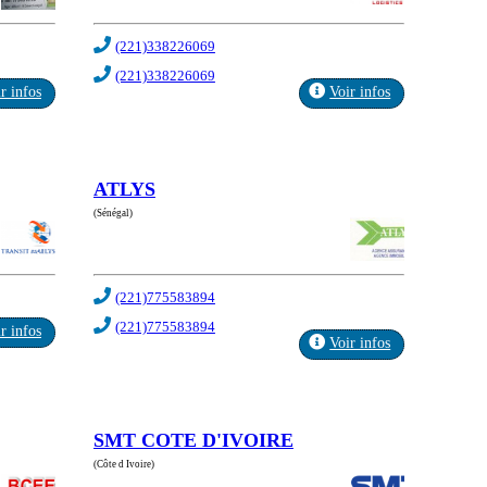
(221)338226069
(221)338226069
r infos
Voir infos
ATLYS
(Sénégal)
(221)775583894
(221)775583894
r infos
Voir infos
SMT COTE D'IVOIRE
(Côte d Ivoire)