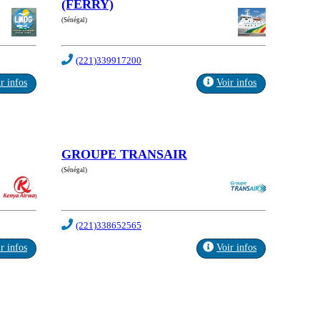
(FERRY)
(Sénégal)
(221)339917200
r infos
Voir infos
GROUPE TRANSAIR
(Sénégal)
(221)338652565
r infos
Voir infos