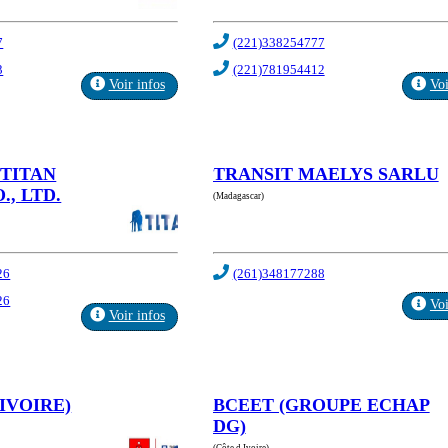
7
(221)338254777
3
(221)781954412
Voir infos
Voi
TITAN
TRANSIT MAELYS SARLU
., LTD.
(Madagascar)
26
(261)348177288
26
Voi
Voir infos
IVOIRE)
BCEET (GROUPE ECHAP
DG)