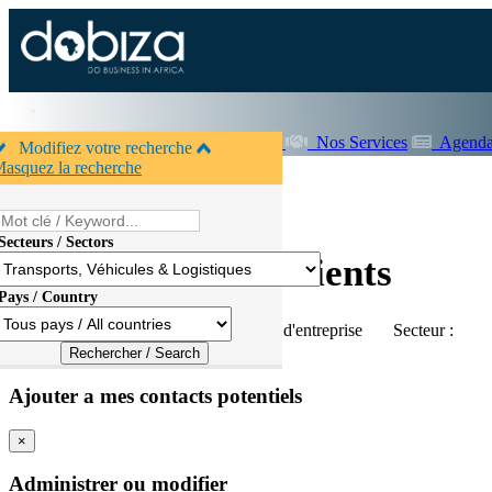
Accueil
A propos de Dobiza
Nos Services
Agenda
Modifiez votre recherche
asquez la recherche
Secteurs / Sectors
Accueil
>
Entreprises
Fournisseurs & Clients
Pays / Country
Pays :
Tous pays
Type :
Tous types d'entreprise
Secteur :
×
Ajouter a mes contacts potentiels
×
Administrer ou modifier