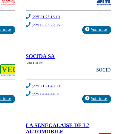
(225)21 75 16 10
(225)08 85 29 85
r infos
Voir infos
SOCIDA SA
(Côte d Ivoire)
(225)21 21 40 00
(225)04 44 44 81
r infos
Voir infos
LA SENEGALAISE DE L?
AUTOMOBILE