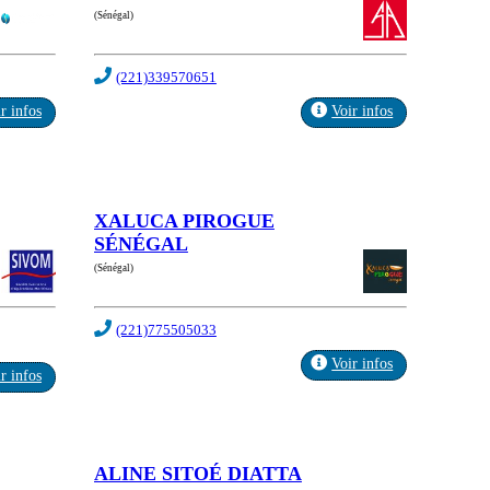
(Sénégal)
(221)339570651
r infos
Voir infos
XALUCA PIROGUE
SÉNÉGAL
(Sénégal)
(221)775505033
Voir infos
r infos
ALINE SITOÉ DIATTA