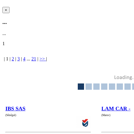
×
...
...
1
|
1
|
2
|
3
|
4
...
21
|
>>
|
IBS SAS
LAM CAR -
(Sénégal)
(Maroc)