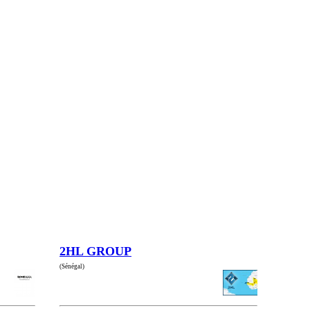
2HL GROUP
(Sénégal)