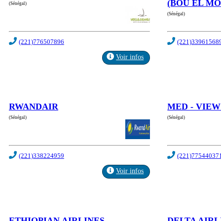
(BOU EL M
(Sénégal)
(Sénégal)
(221)776507896
(221)33961568
Voir infos
RWANDAIR
MED - VIEW
(Sénégal)
(Sénégal)
(221)338224959
(221)77544037
Voir infos
ETHIOPIAN AIRLINES
DELTA AIRL