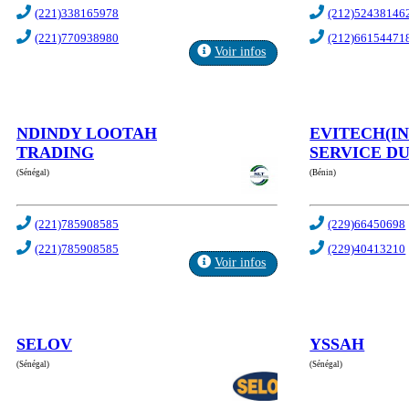
(221)338165978
(212)52438146
(221)770938980
(212)66154471
Voir infos
NDINDY LOOTAH
EVITECH(I
TRADING
SERVICE DU 
(Sénégal)
(Bénin)
(221)785908585
(229)66450698
(221)785908585
(229)40413210
Voir infos
SELOV
YSSAH
(Sénégal)
(Sénégal)