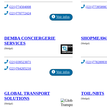
(221)774504008
(221)77395898
(221)770772424
Voir infos
DEMBA CONCIERGERIE
SHOPMEAW
SERVICES
(Sénégal)
(Sénégal)
(221)339523071
(221)77828993
(221)764205216
Voir infos
GLOBAL TRANSPORT
TOIL/NBTS
SOLUTIONS
(Sénégal)
(Sénégal)