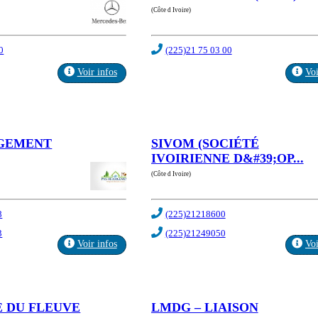
(Côte d Ivoire)
0
(225)21 75 03 00
Voir infos
Voi
RGEMENT
SIVOM (SOCIÉTÉ
IVOIRIENNE D&#39;OP...
(Côte d Ivoire)
8
(225)21218600
3
(225)21249050
Voir infos
Voi
 DU FLEUVE
LMDG – LIAISON