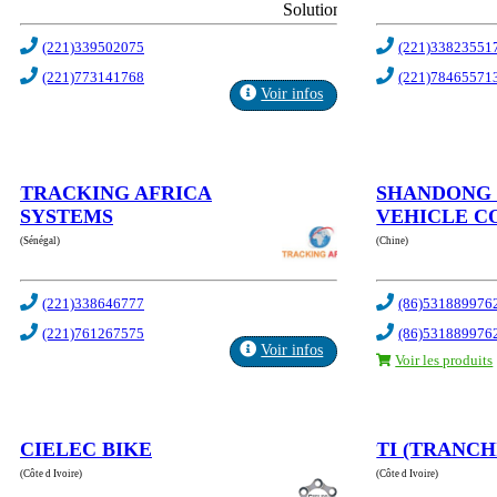
(221)339502075
(221)33823551
(221)773141768
(221)78465571
Voir infos
TRACKING AFRICA
SHANDONG 
SYSTEMS
VEHICLE CO
(Sénégal)
(Chine)
(221)338646777
(86)531889976
(221)761267575
(86)531889976
Voir infos
Voir les produits
CIELEC BIKE
TI (TRANCH
(Côte d Ivoire)
(Côte d Ivoire)