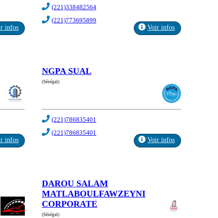
(221)338482564
(221)773695899
r infos
Voir infos
NGPA SUAL
(Sénégal)
(221)786835401
(221)786835401
r infos
Voir infos
DAROU SALAM
MATLABOULFAWZEYNI
CORPORATE
(Sénégal)