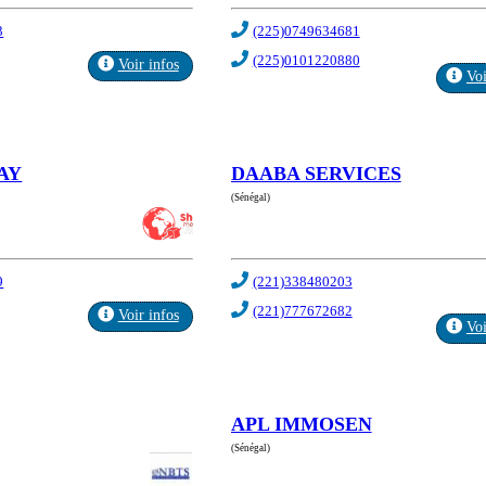
3
(225)0749634681
(225)0101220880
Voir infos
Voi
AY
DAABA SERVICES
(Sénégal)
9
(221)338480203
(221)777672682
Voir infos
Voi
APL IMMOSEN
(Sénégal)