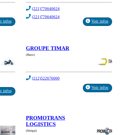
(221)770640624
(221)770640624
r infos
Voir infos
GROUPE TIMAR
(Maroc)
(212)522676000
Voir infos
r infos
PROMOTRANS
LOGISTICS
(Sénégal)