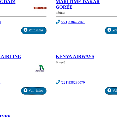
OGDAD)
MARITIME DAKAR
GORÉE
(Sénégal)
9
(221)338497961
Voir infos
Voi
 AIRLINE
KENYA AIRWAYS
(Sénégal)
1
(221)338230070
Voir infos
Voi
INES