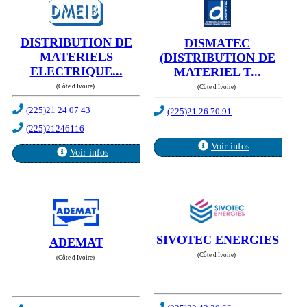
DISTRIBUTION DE
DISMATEC
MATERIELS
(DISTRIBUTION DE
ELECTRIQUE...
MATERIEL T...
(Côte d Ivoire)
(Côte d Ivoire)
(225)21 24 07 43
(225)21 26 70 91
(225)21246116
Voir infos
Voir infos
SIVOTEC ENERGIES
ADEMAT
(Côte d Ivoire)
(Côte d Ivoire)