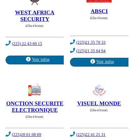
ABSCI
WEST AFRICA
SECURITY
(Côte d Ivoire)
(Côte d Ivoire)
(225)21 35 79 33
(225) 22 43 69 15
(225)21 35 64 94
Voir infos
Voir infos
ONCTION SECURITE
VISUEL MONDE
ELECTRONIQUE
(Côte d Ivoire)
(Côte d Ivoire)
(225)20 01 08 69
(225)22 41 21 31