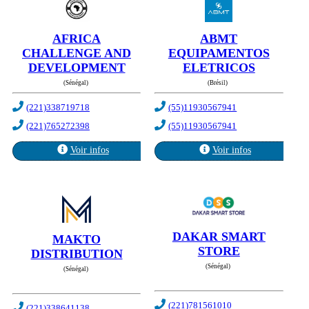
AFRICA
ABMT
CHALLENGE AND
EQUIPAMENTOS
DEVELOPMENT
ELETRICOS
(Sénégal)
(Brésil)
(221)338719718
(55)11930567941
(221)765272398
(55)11930567941
Voir infos
Voir infos
DAKAR SMART
MAKTO
STORE
DISTRIBUTION
(Sénégal)
(Sénégal)
(221)781561010
(221)338641138