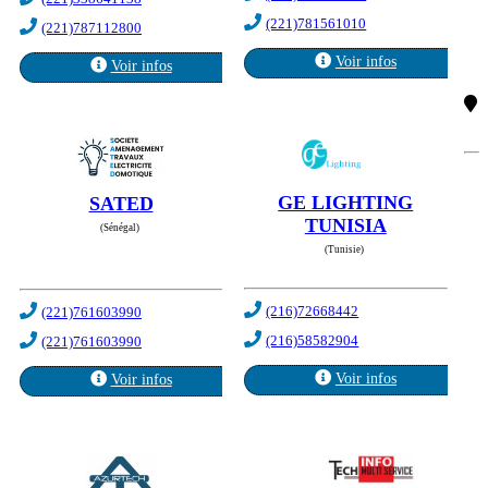
(221)781561010
(221)787112800
Voir infos
Voir infos
GE LIGHTING
SATED
TUNISIA
(Sénégal)
(Tunisie)
(216)72668442
(221)761603990
(216)58582904
(221)761603990
Voir infos
Voir infos