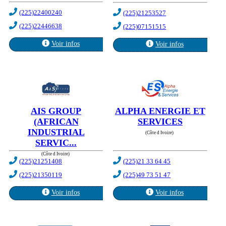
(225)22400240
(225)21253527
(225)22446638
(225)07151515
Voir infos
Voir infos
AIS GROUP
ALPHA ENERGIE ET
(AFRICAN
SERVICES
INDUSTRIAL
(Côte d Ivoire)
SERVIC...
(Côte d Ivoire)
(225)21251408
(225)21 33 64 45
(225)21350119
(225)49 73 51 47
Voir infos
Voir infos