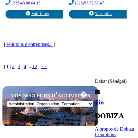
(225)45 80 04 15
(225)57 57 57 47
Voir infos
Voir infos
|
Voir plus d'entreprises...
|
|
1
|
2
|
3
|
4
...
12
|
>>
|
Dakar (Sénégal)
Contactez-Nous
vos secteurs d'activit�s
DOBIZA
A propos de Dobiza
Conditions