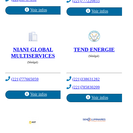
(221)777220855
Voir infos
Voir infos
NIANI GLOBAL
TEND ENERGIE
MULTISERVICES
(Sénégal)
(Sénégal)
(221)777665059
(221)338631282
(221)785830209
Voir infos
Voir infos