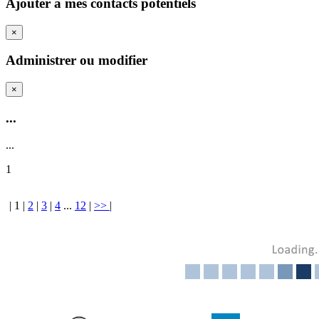
Ajouter a mes contacts potentiels
×
Administrer ou modifier
×
...
...
1
|
1
|
2
|
3
|
4
...
12
|
>>
|