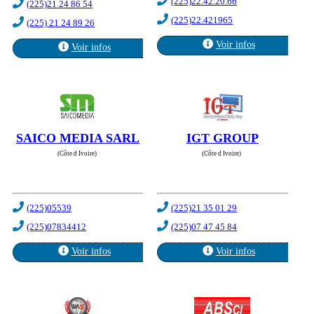
(225)22.42.20.66
(225)21 24 86 54
(225)22.421965
(225) 21 24 89 26
Voir infos
Voir infos
SAICO MEDIA SARL
IGT GROUP
(Côte d Ivoire)
(Côte d Ivoire)
(225)05539
(225)21 35 01 29
(225)07834412
(225)07 47 45 84
Voir infos
Voir infos