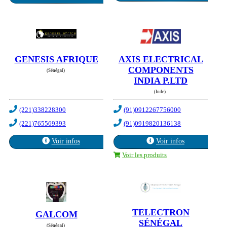
GENESIS AFRIQUE
AXIS ELECTRICAL
COMPONENTS
(Sénégal)
INDIA P.LTD
(Inde)
(221)338228300
(91)0912267756000
(221)765569393
(91)0919820136138
Voir infos
Voir infos
Voir les produits
TELECTRON
GALCOM
SÉNÉGAL
(Sénégal)