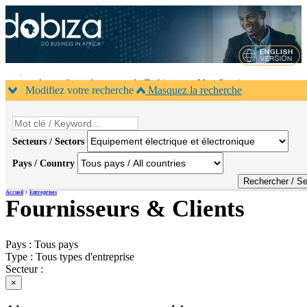
Accueil
A propos de Dobiza
Nos Services
Modifiez votre recherche
Masquez la recherche
Agenda B2B
Contacts
×
Secteurs / Sectors
Pays / Country
Accueil
>
Entreprises
Fournisseurs & Clients
Pays :
Tous pays
Type :
Tous types d'entreprise
Secteur :
×