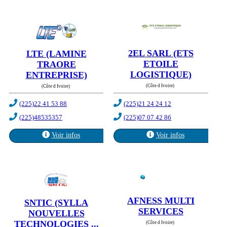
2EL SARL (ETS
LTE (LAMINE
ETOILE
TRAORE
LOGISTIQUE)
ENTREPRISE)
(Côte d Ivoire)
(Côte d Ivoire)
(225)22 41 53 88
(225)21 24 24 12
(225)48535357
(225)07 07 42 86
Voir infos
Voir infos
AFNESS MULTI
SNTIC (SYLLA
SERVICES
NOUVELLES
TECHNOLOGIES ...
(Côte d Ivoire)