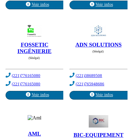
Voir infos
Voir infos
FOSSETIC
ADN SOLUTIONS
INGÉNIERIE
(Sénégal)
(Sénégal)
(221)776165080
(221)38689508
(221)776165080
(221)765948686
Voir infos
Voir infos
AML
BIC-EQUIPEMENT