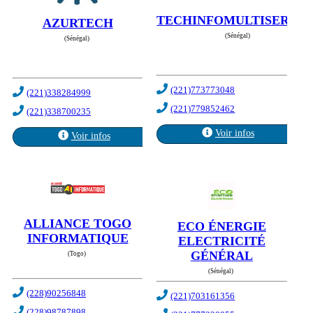
TECHINFOMULTISERVIC
AZURTECH
(Sénégal)
(Sénégal)
(221)773773048
(221)338284999
(221)779852462
(221)338700235
Voir infos
Voir infos
ALLIANCE TOGO
ECO ÉNERGIE
INFORMATIQUE
ELECTRICITÉ
GÉNÉRAL
(Togo)
(Sénégal)
(228)90256848
(221)703161356
(228)98787898