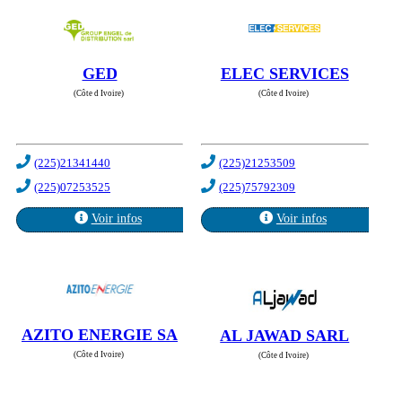
GED
ELEC SERVICES
(Côte d Ivoire)
(Côte d Ivoire)
(225)21341440
(225)21253509
(225)07253525
(225)75792309
Voir infos
Voir infos
AZITO ENERGIE SA
AL JAWAD SARL
(Côte d Ivoire)
(Côte d Ivoire)