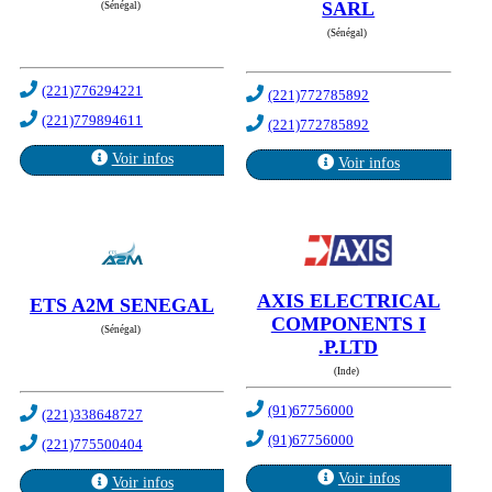
SARL
(Sénégal)
(Sénégal)
(221)776294221
(221)772785892
(221)779894611
(221)772785892
Voir infos
Voir infos
AXIS ELECTRICAL
ETS A2M SENEGAL
COMPONENTS I
(Sénégal)
.P.LTD
(Inde)
(91)67756000
(221)338648727
(91)67756000
(221)775500404
Voir infos
Voir infos