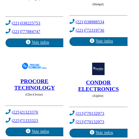
(Sénégal)
(221)338988534
(221)338225753
(221)772319736
(221)777884747
Voir infos
Voir infos
PROCORE
CONDOR
TECHNOLOGY
ELECTRONICS
(Côte d Ivoire)
(Algérie)
(225)21323376
(213)770132973
(225)71333323
(213)770132973
Voir infos
Voir infos