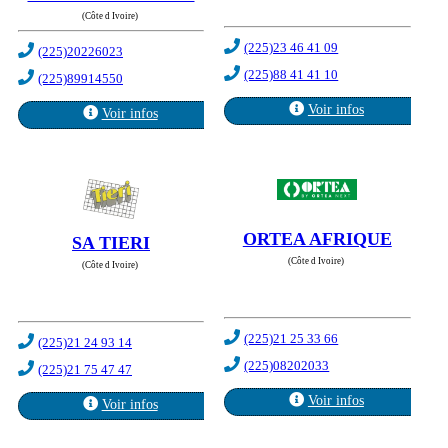
(Côte d Ivoire)
(225)23 46 41 09
(225)20226023
(225)88 41 41 10
(225)89914550
Voir infos
Voir infos
ORTEA AFRIQUE
SA TIERI
(Côte d Ivoire)
(Côte d Ivoire)
(225)21 25 33 66
(225)21 24 93 14
(225)08202033
(225)21 75 47 47
Voir infos
Voir infos