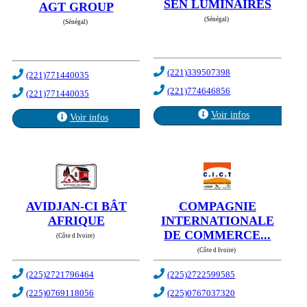
SEN LUMINAIRES
AGT GROUP
(Sénégal)
(Sénégal)
(221)339507398
(221)771440035
(221)774646856
(221)771440035
Voir infos
Voir infos
AVIDJAN-CI BÂT
COMPAGNIE
AFRIQUE
INTERNATIONALE
DE COMMERCE...
(Côte d Ivoire)
(Côte d Ivoire)
(225)2721796464
(225)2722599585
(225)0769118056
(225)0767037320