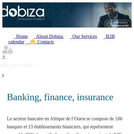
Home
About Dobiza
Our Services
B2B
calendar
Contacts
×
tour aux secteurs
r
Banking, finance, insurance
Le secteur bancaire en Afrique de l’Ouest se compose de 106
banques et 13 établissements financiers, qui représentent