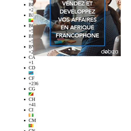
BI
+257
BJ
BO
+591
BR
+55
BW
+267
CA
+1
CD
CF
+236
CG
CH
+41
CI
CM
CN