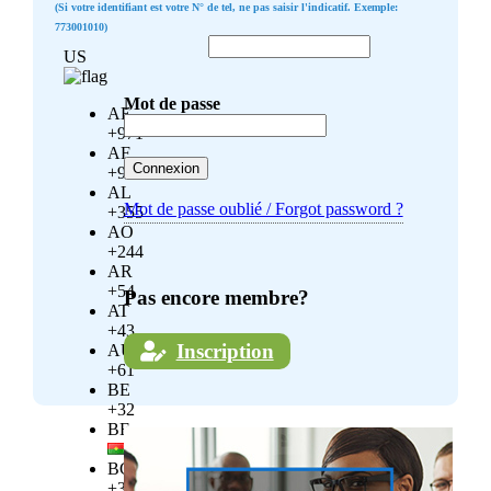
(Si votre identifiant est votre N° de tel, ne pas saisir l'indicatif. Exemple:
773001010)
US
Mot de passe
AE
+971
AF
+93
AL
Mot de passe oublié / Forgot password ?
+355
AO
+244
AR
+54
Pas encore membre?
AT
+43
Inscription
AU
+61
BE
+32
BF
BG
+359