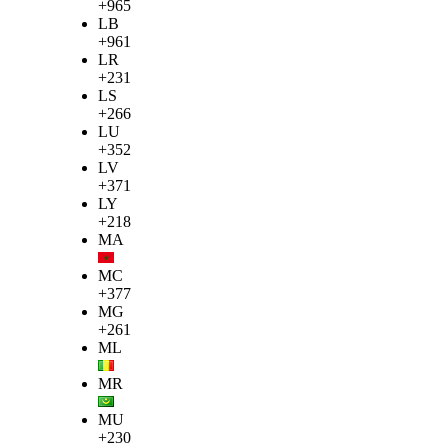
+965
LB
+961
LR
+231
LS
+266
LU
+352
LV
+371
LY
+218
MA
MC
+377
MG
+261
ML
MR
MU
+230