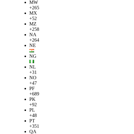
MW
+265
MX
+52
MZ
+258
NA
+264
NE
NG
NL
+31
NO
+47
PF
+689
PK
+92
PL
+48
PT
+351
QA