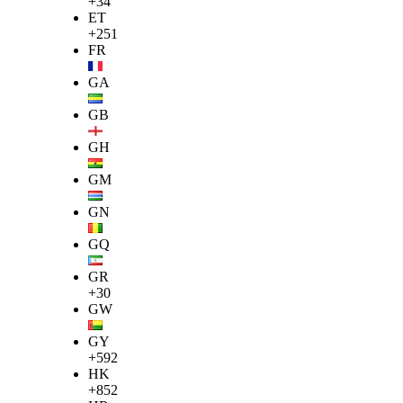
+34
ET
+251
FR
GA
GB
GH
GM
GN
GQ
GR
+30
GW
GY
+592
HK
+852