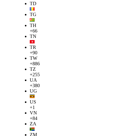
TD
TG
TH
+66
TN
TR
+90
TW
+886
TZ
+255
UA
+380
UG
US
+1
VN
+84
ZA
ZM