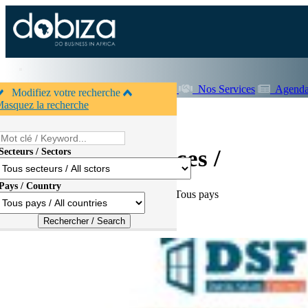
Accueil
A propos de Dobiza
Nos Services
Agenda
Modifiez votre recherche
1
asquez la recherche
Accueil
>
Produits
Produits et services /
Secteurs / Sectors
Pays / Country
Catégories :
Toutes catégories
Pays :
Tous pays
|
1
|
2
|
3
|
4
...
7