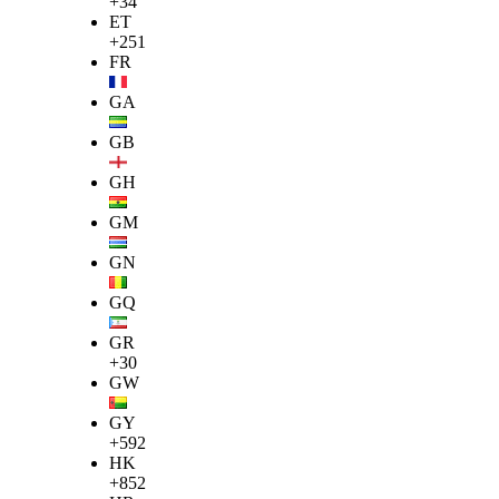
+34
ET
+251
FR
GA
GB
GH
GM
GN
GQ
GR
+30
GW
GY
+592
HK
+852