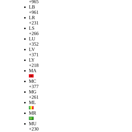
+965
LB
+961
LR
+231
LS
+266
LU
+352
LV
+371
LY
+218
MA
MC
+377
MG
+261
ML
MR
MU
+230