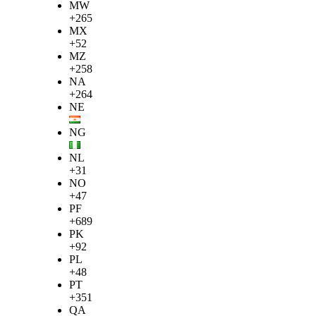
MW
+265
MX
+52
MZ
+258
NA
+264
NE
NG
NL
+31
NO
+47
PF
+689
PK
+92
PL
+48
PT
+351
QA