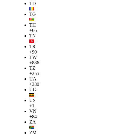
TD
TG
TH
+66
TN
TR
+90
TW
+886
TZ
+255
UA
+380
UG
US
+1
VN
+84
ZA
ZM