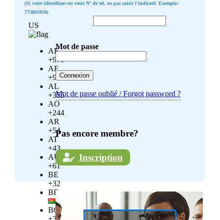
(Si votre identifiant est votre N° de tel, ne pas saisir l'indicatif. Exemple:
773001010)
US
Mot de passe
AE
+971
AF
+93
AL
Mot de passe oublié / Forgot password ?
+355
AO
+244
AR
+54
Pas encore membre?
AT
+43
Inscription
AU
+61
BE
+32
BF
BG
+359