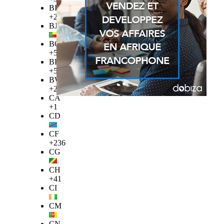
BI
+257
BJ
BO
+591
BR
+55
BW
+267
CA
+1
CD
CF
+236
CG
CH
+41
CI
CM
CN