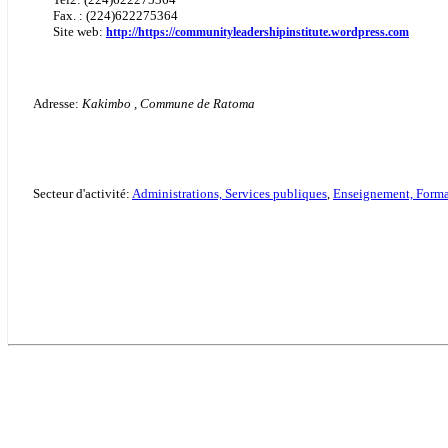
Fax. : (224)622275364
Site web:
http://https://communityleadershipinstitute.wordpress.com
Adresse:
Kakimbo , Commune de Ratoma
Secteur d'activité:
Administrations, Services publiques
,
Enseignement, Forma