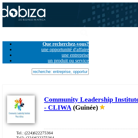
Que recherchez-vous?
une opportunité d'affaire
une entreprise
un produit ou service
Community Leadership Institute
- CLIWA
(Guinée)
Tel.: (224)622275364
Tel2: (224)622275364