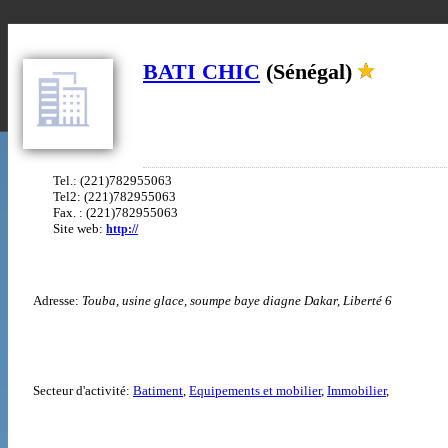
BATI CHIC
(Sénégal)
Tel.: (221)782955063
Tel2: (221)782955063
Fax. : (221)782955063
Site web:
http://
Adresse:
Touba, usine glace, soumpe baye diagne Dakar, Liberté 6
Secteur d'activité:
Batiment
,
Equipements et mobilier
,
Immobilier
,