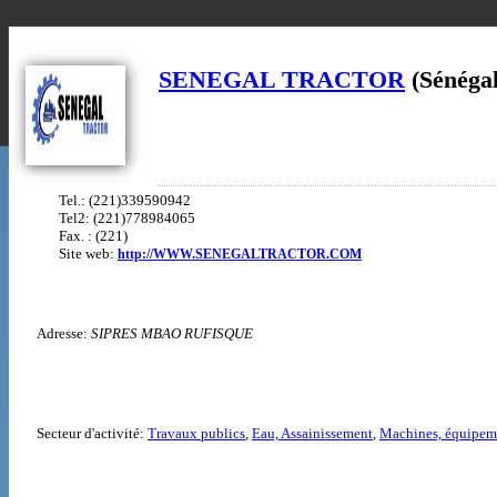
SENEGAL TRACTOR
(Sénéga
Tel.: (221)339590942
Tel2: (221)778984065
Fax. : (221)
Site web:
http://WWW.SENEGALTRACTOR.COM
Adresse:
SIPRES MBAO RUFISQUE
Secteur d'activité:
Travaux publics
,
Eau, Assainissement
,
Machines, équipeme