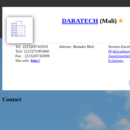
DARATECH
(Mali)
Tel.: (223)20742010
Adresse:
Bamako Mali
Secteur d'acti
Tel2: (223)75385460
Hydrocarbure
Fax. : (223)20742009
Assainisseme
Site web:
Eclairage
,
http://
Contact