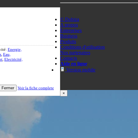
© Dobiza
A propos
Entreprises
Business
Produits
Conditions d'utilisation
vité:
Energie,
Nos partenaires
s
,
Eau,
Contacts
nt
,
Electricité,
Aide en ligne
Version mobile
Fermer
Voir la fiche complete
×