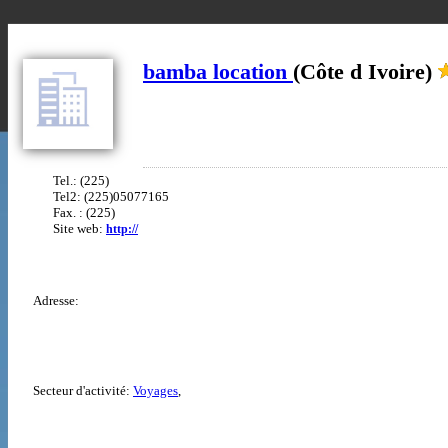
bamba location
(Côte d Ivoire)
Tel.: (225)
Tel2: (225)05077165
Fax. : (225)
Site web:
http://
Adresse:
Secteur d'activité:
Voyages
,